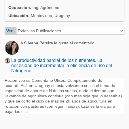
Acuacultura
Comunidades en portugués
Ocupación:
Ing. Agrónomo
Micotoxinas
Ubicación:
Montevideo, Uruguay
Micotoxinas
Avicultura
Avicultura
Ver:
Porcicultura
Porcicultura
A
Silvana Pereira
le gusta el comentario:
Lechería
Ganadería
Balanceados - Piensos
Lechería
La productividad parcial de los nutrientes. La
necesidad de incrementar la eficiencia de uso del
Nitrógeno
Recién veo su Comentario Ulises. Completamente de
acuerdo.Acá en Uruguay se esta volviendo critico el tema de
capacidad de aporte de N de los suelos, dado el tiempo que
llevamos de agricultura continua (con mas soja que lo deseable)
y que se corto el ciclo de mas de 20 años de agricultura en
rotación con pasturas (con leguminosas). Esta es la vía para
bajar las n ...