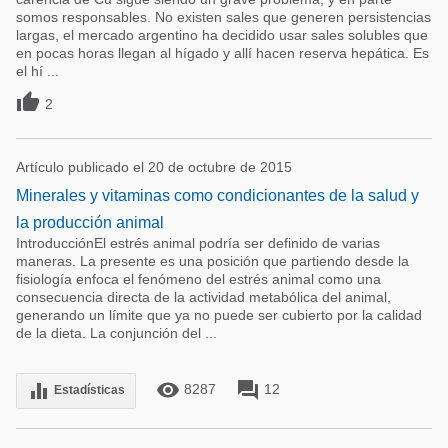
somos responsables. No existen sales que generen persistencias
largas, el mercado argentino ha decidido usar sales solubles que
en pocas horas llegan al hígado y allí hacen reserva hepática. Es
el hí ...

2
Artículo publicado el 20 de octubre de 2015
Minerales y vitaminas como condicionantes de la salud y
la producción animal
IntroducciónEl estrés animal podría ser definido de varias
maneras. La presente es una posición que partiendo desde la
fisiología enfoca el fenómeno del estrés animal como una
consecuencia directa de la actividad metabólica del animal,
generando un límite que ya no puede ser cubierto por la calidad
de la dieta. La conjunción del ...
remove_red_eye
forum
equalizer
8287
12
Estadísticas