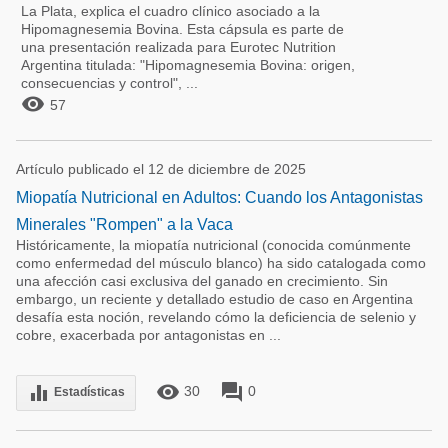
La Plata, explica el cuadro clínico asociado a la
Hipomagnesemia Bovina. Esta cápsula es parte de
una presentación realizada para Eurotec Nutrition
Argentina titulada: "Hipomagnesemia Bovina: origen,
consecuencias y control", ...

57
Artículo publicado el 12 de diciembre de 2025
Miopatía Nutricional en Adultos: Cuando los Antagonistas
Minerales "Rompen" a la Vaca
Históricamente, la miopatía nutricional (conocida comúnmente
como enfermedad del músculo blanco) ha sido catalogada como
una afección casi exclusiva del ganado en crecimiento. Sin
embargo, un reciente y detallado estudio de caso en Argentina
desafía esta noción, revelando cómo la deficiencia de selenio y
cobre, exacerbada por antagonistas en ...
remove_red_eye
forum
equalizer
30
0
Estadísticas