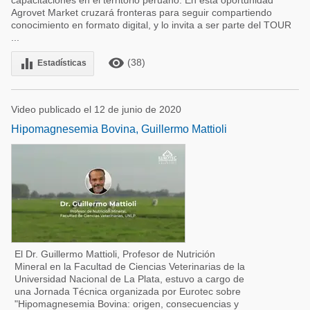
capacitaciones en el territorio peruano. En esta oportunidad
Agrovet Market cruzará fronteras para seguir compartiendo
conocimiento en formato digital, y lo invita a ser parte del TOUR
...
remove_red_eye
equalizer
(38)
Estadísticas
Video publicado el 12 de junio de 2020
Hipomagnesemia Bovina, Guillermo Mattioli
El Dr. Guillermo Mattioli, Profesor de Nutrición
Mineral en la Facultad de Ciencias Veterinarias de la
Universidad Nacional de La Plata, estuvo a cargo de
una Jornada Técnica organizada por Eurotec sobre
"Hipomagnesemia Bovina: origen, consecuencias y