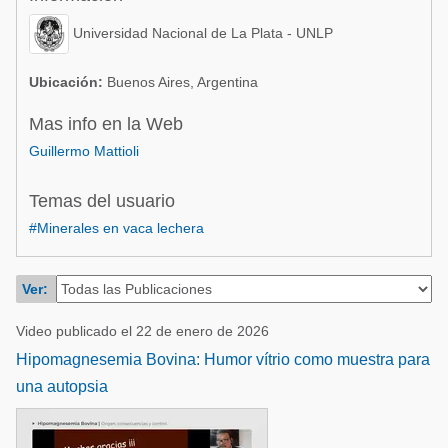
Acuacultura
Comunidades en portugués
Universidad Nacional de La Plata - UNLP
Micotoxinas
Micotoxinas
Avicultura
Ubicación:
Buenos Aires, Argentina
Avicultura
Porcicultura
Mas info en la Web
Porcicultura
Guillermo Mattioli
Lechería
Ganadería
Balanceados - Piensos
Temas del usuario
Lechería
#Minerales en vaca lechera
Ver:
Video publicado el 22 de enero de 2026
Hipomagnesemia Bovina: Humor vítrio como muestra para
una autopsia