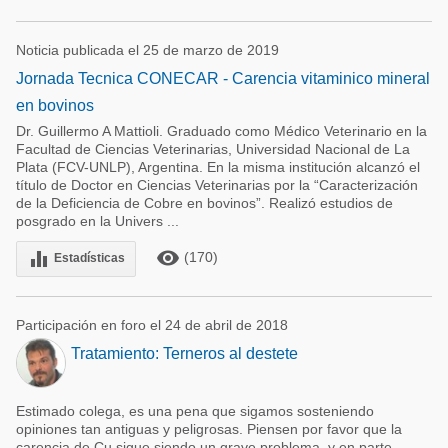
Noticia publicada el 25 de marzo de 2019
Jornada Tecnica CONECAR - Carencia vitaminico mineral
en bovinos
Dr. Guillermo A Mattioli. Graduado como Médico Veterinario en la
Facultad de Ciencias Veterinarias, Universidad Nacional de La
Plata (FCV-UNLP), Argentina. En la misma institución alcanzó el
título de Doctor en Ciencias Veterinarias por la “Caracterización
de la Deficiencia de Cobre en bovinos”. Realizó estudios de
posgrado en la Univers ...
remove_red_eye
equalizer
(170)
Estadísticas
Participación en foro el 24 de abril de 2018
Tratamiento: Terneros al destete
Estimado colega, es una pena que sigamos sosteniendo
opiniones tan antiguas y peligrosas. Piensen por favor que la
carencia de Cu sigue siendo un grave problema, y en parte