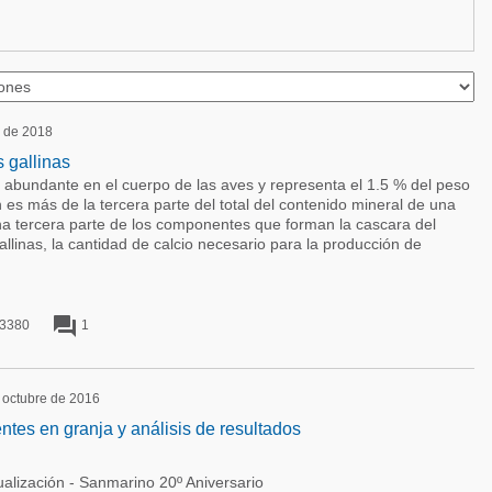
o de 2018
s gallinas
s abundante en el cuerpo de las aves y representa el 1.5 % del peso
 es más de la tercera parte del total del contenido mineral de una
na tercera parte de los componentes que forman la cascara del
allinas, la cantidad de calcio necesario para la producción de
forum
3380
1
e octubre de 2016
tes en granja y análisis de resultados
alización - Sanmarino 20º Aniversario