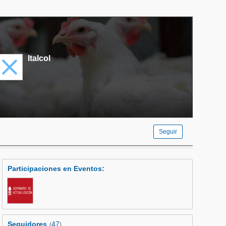
Italcol
Seguir
Participaciones en Eventos
:
Seguidores
47
(
)