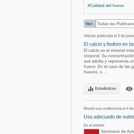
#Calidad del huevo
Acuacultura
Comunidades en portugués
Micotoxinas
Ver:
Micotoxinas
Avicultura
Avicultura
Artículo publicado el 5 de juni
Porcicultura
El calcio y fosforo en la
Porcicultura
Lechería
El calcio es el mineral má
corporal. Su concentración
Ganadería
Balanceados - Piensos
ave adulta y representa u
huevo. En el caso de las g
Lechería
huevos, s ...
equalizer
remove_red_eye
Estadísticas
Brindó una conferencia el 4 d
Uso adecuado de nutrien
En el evento:
Seminario de Actu