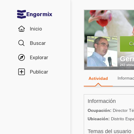
Engormix
Comunidades en español
Inicio
Agricultura
Buscar
Co
Balanceados - Piensos
Explorar
Ger
Avicultura
243 vista
Ganadería
Publicar
Informac
Actividad
Lechería
Micotoxinas
Información
Porcicultura
Ocupación:
Director Té
Mascotas
Ubicación:
Distrito Esp
Comunidades en inglés
Temas del usuario