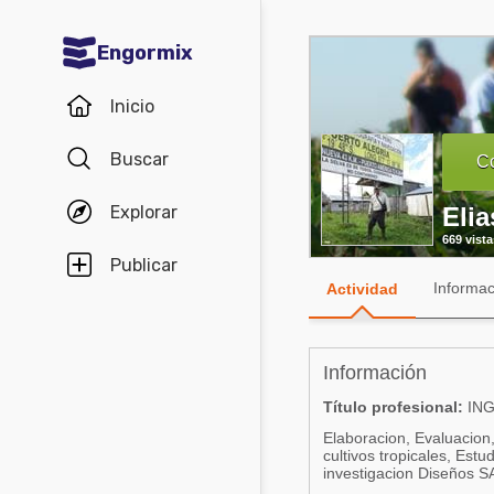
Engormix
Comunidades en español
Inicio
Agricultura
Buscar
Co
Balanceados - Piensos
Explorar
Eli
Avicultura
669 vista
Ganadería
Publicar
Informac
Actividad
Lechería
Micotoxinas
Información
Porcicultura
Título profesional:
ING
Mascotas
Elaboracion, Evaluacion
cultivos tropicales, Est
Comunidades en inglés
investigacion Diseños S