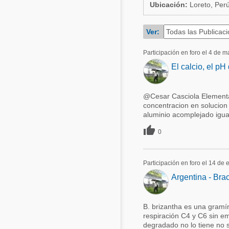
Ubicación:
Loreto, Per
Acuacultura
Comunidades en portugués
Micotoxinas
Ver:
Micotoxinas
Avicultura
Participación en foro el 4 de 
Avicultura
El calcio, el pH
Porcicultura
Porcicultura
Lechería
Ganadería
@Cesar Casciola Elemental
Balanceados - Piensos
concentracion en solucion s
Lechería
aluminio acomplejado igua

0
Participación en foro el 14 de
Argentina - Bra
B. brizantha es una gramí
respiración C4 y C6 sin em
degradado no lo tiene no s