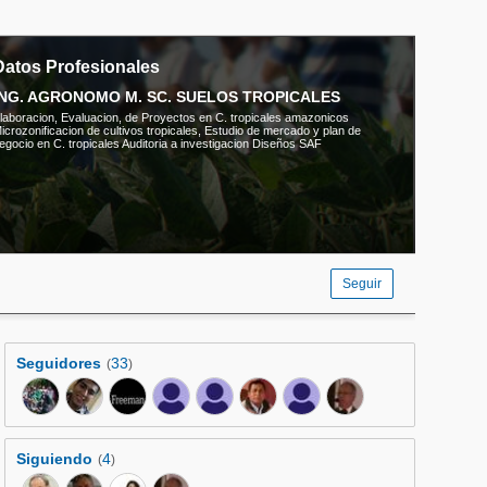
Datos Profesionales
ING. AGRONOMO M. SC. SUELOS TROPICALES
laboracion, Evaluacion, de Proyectos en C. tropicales amazonicos
icrozonificacion de cultivos tropicales, Estudio de mercado y plan de
egocio en C. tropicales Auditoria a investigacion Diseños SAF
Seguir
Seguidores
33
(
)
Siguiendo
4
(
)