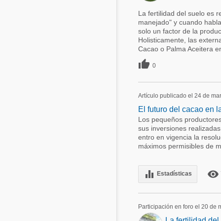
La fertilidad del suelo e
manejado" y cuando hablam
solo un factor de la prod
Holisticamente, las extern
Cacao o Palma Aceitera en 

0
Artículo publicado el 24 de ma
El futuro del cacao en 
Los pequeños productores 
sus inversiones realizadas
entro en vigencia la reso
máximos permisibles de me
equalizer
remove_red_eye
Estadísticas
Participación en foro el 20 de
La fertilidad del