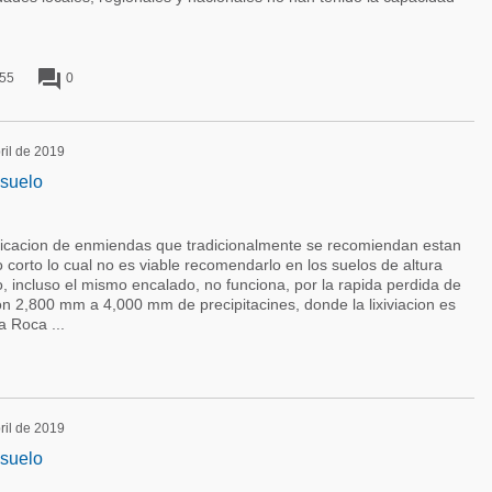
forum
55
0
bril de 2019
 suelo
licacion de enmiendas que tradicionalmente se recomiendan estan
lo corto lo cual no es viable recomendarlo en los suelos de altura
, incluso el mismo encalado, no funciona, por la rapida perdida de
n 2,800 mm a 4,000 mm de precipitacines, donde la lixiviacion es
a Roca ...
bril de 2019
 suelo