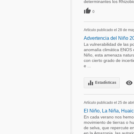
determinantes los Rhizobios

0
Artículo publicado el 28 de m
Advertencia del Niño 2
La vulnerabilidad de las 
anomalía climática ENOS 
Niño, esta amenaza natura
con cierto grado de incer
e ...
equalizer
remove_red_eye
Estadísticas
Artículo publicado el 25 de abr
El Niño, La Niña, Huaico
En cada verano nos hemos 
movimiento de tierras o hu
de selva, que repercute en
en la Amazonia, las autori