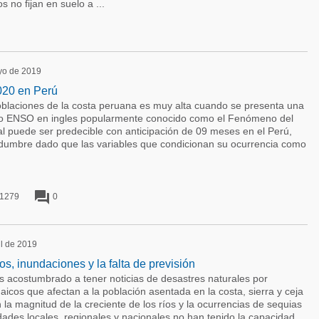
 no fijan en suelo a ...
ayo de 2019
020 en Perú
poblaciones de la costa peruana es muy alta cuando se presenta una
o ENSO en ingles popularmente conocido como el Fenómeno del
l puede ser predecible con anticipación de 09 meses en el Perú,
tidumbre dado que las variables que condicionan su ocurrencia como
forum
1279
0
il de 2019
s, inundaciones y la falta de previsión
acostumbrado a tener noticias de desastres naturales por
aicos que afectan a la población asentada en la costa, sierra y ceja
 la magnitud de la creciente de los ríos y la ocurrencias de sequias
dades locales, regionales y nacionales no han tenido la capacidad