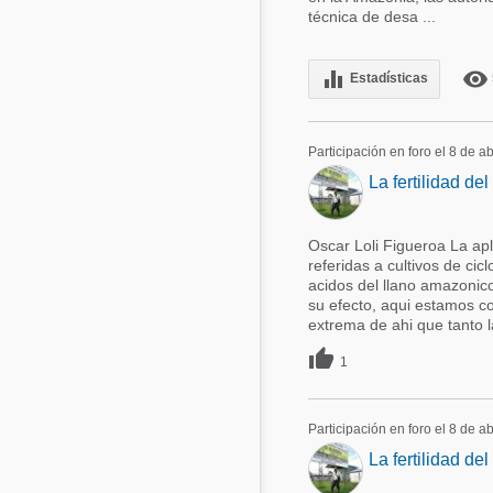
técnica de desa ...
equalizer
remove_red_eye
Estadísticas
Participación en foro el 8 de a
La fertilidad del
Oscar Loli Figueroa La ap
referidas a cultivos de cic
acidos del llano amazonico
su efecto, aqui estamos co
extrema de ahi que tanto l

1
Participación en foro el 8 de a
La fertilidad del