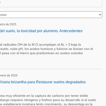
ú
marzo de 2025
 del suelo, la toxicidad por aluminio. Antecedentes
 radicales OH de la M.O acomplejan al AL + 3 baja la
uelo, sube pH, los acidos humicos y fulvicos se lixivian con el
l pasa con el hierro que predominan en suelos oxisoles
 enero de 2025
chiaria brizantha para Restaurar suelos degradados
nea muy eficiente en la captura de carbono por tener doble
bargo requiere nitrógeno y fosforo para su desarrollo si el suelo
e establecerá mostrara lento crecimiento, su desventaja es la