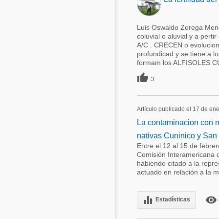
Luis Oswaldo Zerega Mend
coluvial o aluvial y a pert
A/C . CRECEN o evolucionan
profundicad y se tiene a 
formam los ALFISOLES C

3
Artículo publicado el 17 de en
La contaminacion con 
nativas Cuninico y San
Entre el 12 al 15 de febre
Comisión Interamericana 
habiendo citado a la repr
actuado en relación a la 
equalizer
remove_red_eye
Estadísticas