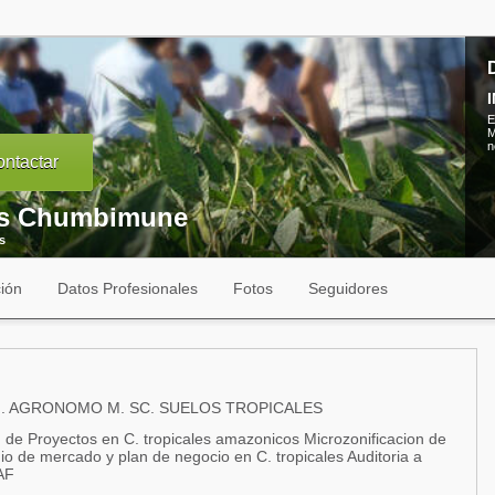
E
M
n
ntactar
as Chumbimune
s
ión
Datos Profesionales
Fotos
Seguidores
. AGRONOMO M. SC. SUELOS TROPICALES
, de Proyectos en C. tropicales amazonicos Microzonificacion de
udio de mercado y plan de negocio en C. tropicales Auditoria a
AF