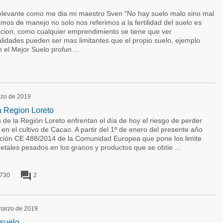
s relevante como me dia mi maestro Sven "No hay suelo malo sino mal
os de manejo no solo nos referimos a la fertilidad del suelo es
uccion, como cualquier emprendimiento se tiene que ver
alidades pueden ser mas limitantes que el propio suelo, ejemplo
el Mejor Suelo profun ...
rzo de 2019
la Region Loreto
de la Región Loreto enfrentan el día de hoy el riesgo de perder
 en el cultivo de Cacao. A partir del 1º de enero del presente año
lución CE 488/2014 de la Comunidad Europea que pone los limite
tales pesados en los granos y productos que se obtie ...
forum
730
2
 marzo de 2019
 suelo