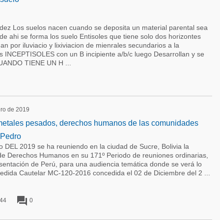
ez Los suelos nacen cuando se deposita un material parental sea
ir de ahi se forma los suelo Entisoles que tiene solo dos horizontes
 por iluviacio y lixiviacion de mienrales secundarios a la
los INCEPTISOLES con un B incipiente a/b/c luego Desarrollan y se
UANDO TIENE UN H ...
ero de 2019
metales pesados, derechos humanos de las comunidades
 Pedro
ro DEL 2019 se ha reuniendo en la ciudad de Sucre, Bolivia la
de Derechos Humanos en su 171º Periodo de reuniones ordinarias,
esentación de Perú, para una audiencia temática donde se verá lo
medida Cautelar MC-120-2016 concedida el 02 de Diciembre del 2 ...
forum
44
0