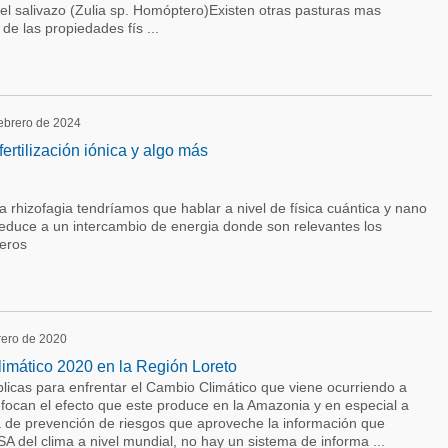
del salivazo (Zulia sp. Homóptero)Existen otras pasturas mas
de las propiedades fís ...
febrero de 2024
 fertilización iónica y algo más
a rhizofagia tendríamos que hablar a nivel de física cuántica y nano
educe a un intercambio de energia donde son relevantes los
eros
brero de 2020
limático 2020 en la Región Loreto
úblicas para enfrentar el Cambio Climático que viene ocurriendo a
focan el efecto que este produce en la Amazonia y en especial a
ca de prevención de riesgos que aproveche la información que
SA del clima a nivel mundial, no hay un sistema de informa ...