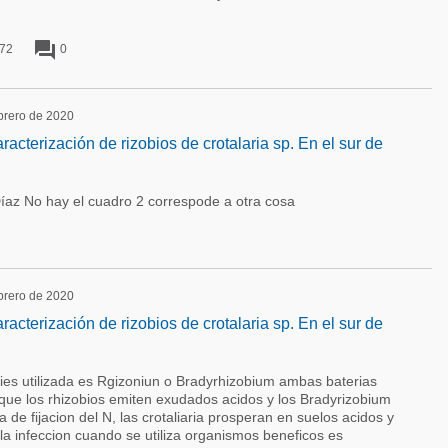
forum
72
0
ebrero de 2020
racterización de rizobios de crotalaria sp. En el sur de
az No hay el cuadro 2 correspode a otra cosa
ebrero de 2020
racterización de rizobios de crotalaria sp. En el sur de
cies utilizada es Rgizoniun o Bradyrhizobium ambas baterias
a que los rhizobios emiten exudados acidos y los Bradyrizobium
 de fijacion del N, las crotaliaria prosperan en suelos acidos y
e la infeccion cuando se utiliza organismos beneficos es