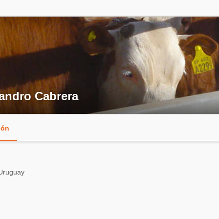
jandro Cabrera
ión
Uruguay