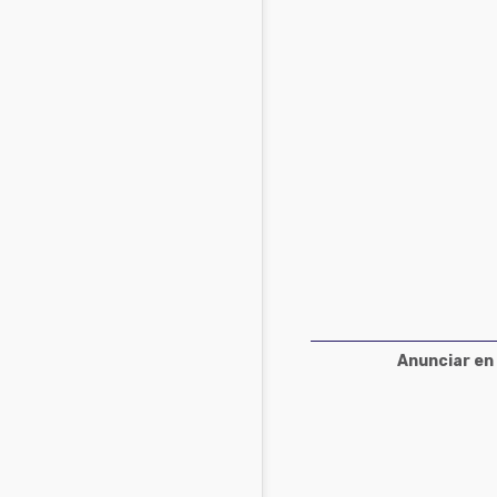
Acuacultura
Comunidades en portugués
Micotoxinas
Micotoxinas
Avicultura
Avicultura
Porcicultura
Porcicultura
Lechería
Ganadería
Balanceados - Piensos
Lechería
Anunciar en