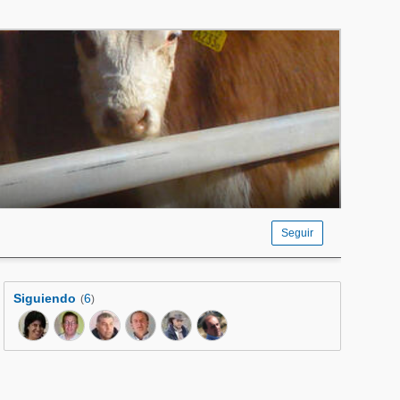
Seguir
Siguiendo
6
(
)