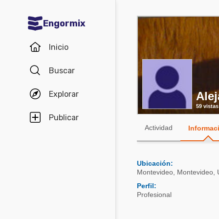
Engormix
Comunidades en español
Inicio
Agricultura
Buscar
Balanceados - Piensos
Explorar
Ale
Avicultura
59 vistas
Ganadería
Publicar
Actividad
Informac
Lechería
Micotoxinas
Ubicación:
Porcicultura
Montevideo
,
Montevideo
,
Mascotas
Perfil:
Profesional
Comunidades en inglés