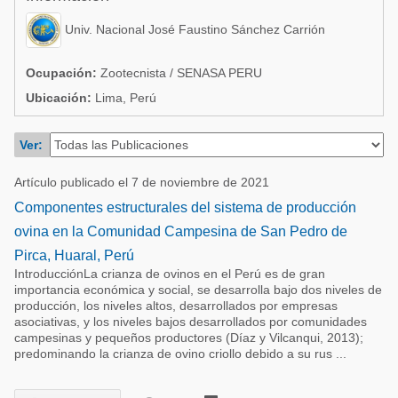
Acuacultura
Comunidades en portugués
Univ. Nacional José Faustino Sánchez Carrión
Micotoxinas
Micotoxinas
Avicultura
Ocupación:
Zootecnista / SENASA PERU
Avicultura
Ubicación:
Lima, Perú
Porcicultura
Porcicultura
Lechería
Ver:
Ganadería
Balanceados - Piensos
Artículo publicado el 7 de noviembre de 2021
Lechería
Componentes estructurales del sistema de producción
ovina en la Comunidad Campesina de San Pedro de
Pirca, Huaral, Perú
IntroducciónLa crianza de ovinos en el Perú es de gran
importancia económica y social, se desarrolla bajo dos niveles de
producción, los niveles altos, desarrollados por empresas
asociativas, y los niveles bajos desarrollados por comunidades
campesinas y pequeños productores (Díaz y Vilcanqui, 2013);
predominando la crianza de ovino criollo debido a su rus ...