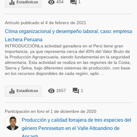
remove_red_eye
forum
equalizer
404
1
Estadísticas
Artículo publicado el 4 de febrero de 2021
Clima organizacional y desempeño laboral, caso: empresa
Lechera Peruana
INTRODUCCIÓNLa actividad ganadera en el Perú tiene gran
importancia, ya que representa cerca del 40% del Valor Bruto de
la Producción Agropecuaria, siendo fundamental en la seguridad
alimentaria. Esta actividad se realiza en las regiones de la Costa,
Sierra y Selva, bajo diferentes sistemas de producción, con base
en los recursos disponibles de cada región, aplic ...
remove_red_eye
forum
equalizer
2657
1
Estadísticas
Participación en foro el 1 de diciembre de 2020
Producción y calidad forrajera de tres especies del
género Pennisetum en el Valle Altoandino de
Ancash