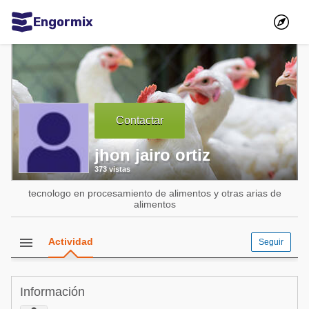
Engormix
Comunidades en español
Agricultura
Balanceados - Piensos
Contactar
Avicultura
jhon jairo ortiz
Ganadería
373 vistas
Lechería
tecnologo en procesamiento de alimentos y otras arias de
Micotoxinas
alimentos
Porcicultura
menu
Actividad
Seguir
Mascotas
Comunidades en inglés
Información