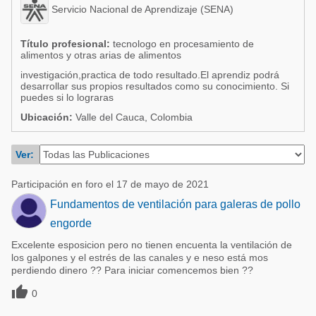
Acuacultura
Servicio Nacional de Aprendizaje (SENA)
Comunidades en portugués
Micotoxinas
Título profesional:
tecnologo en procesamiento de
Micotoxinas
alimentos y otras arias de alimentos
Avicultura
Avicultura
investigación,practica de todo resultado.El aprendiz podrá
Porcicultura
desarrollar sus propios resultados como su conocimiento. Si
Porcicultura
puedes si lo lograras
Lechería
Ubicación:
Valle del Cauca, Colombia
Ganadería
Balanceados - Piensos
Lechería
Ver:
Participación en foro el 17 de mayo de 2021
Fundamentos de ventilación para galeras de pollo
engorde
Excelente esposicion pero no tienen encuenta la ventilación de
los galpones y el estrés de las canales y e neso está mos
perdiendo dinero ?? Para iniciar comencemos bien ??

0