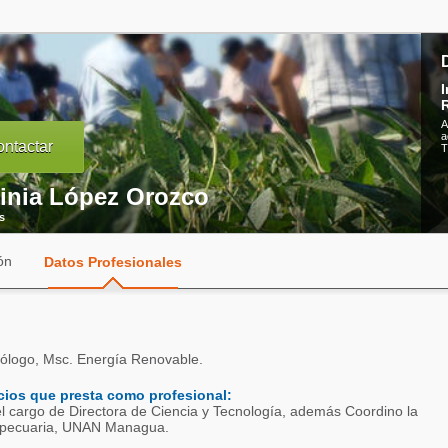
I
A
a
ntactar
T
ginia López Orozco
s
ón
Datos Profesionales
iólogo, Msc. Energía Renovable.
cios que presta como profesional:
cargo de Directora de Ciencia y Tecnología, además Coordino la
ropecuaria, UNAN Managua.