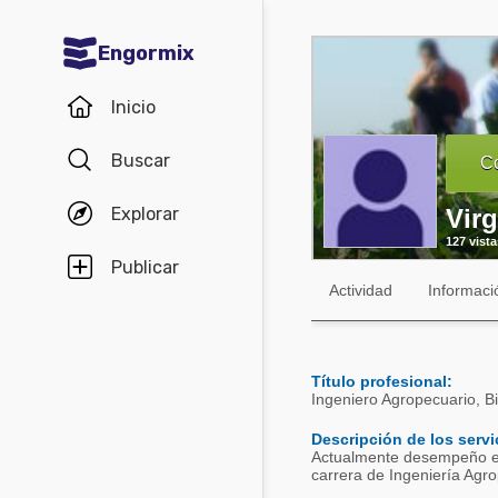
Engormix
Comunidades en español
Inicio
Agricultura
Buscar
Co
Balanceados - Piensos
Explorar
Vir
Avicultura
127 vista
Ganadería
Publicar
Actividad
Informaci
Lechería
Micotoxinas
Título profesional:
Porcicultura
Ingeniero Agropecuario, B
Mascotas
Descripción de los servi
Actualmente desempeño el 
Comunidades en inglés
carrera de Ingeniería Ag