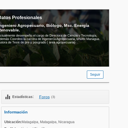
Datos Profesionales
ngeniero Agropecuario, Biólogo, Msc. Energía
Renovable.
ctualmente desempeño el cargo de Directora de Ciencia y Tecnología,
demás Coordino la carrera de Ingeniería Agropecuaria, UNAN Managua.
utora de Tesis de pre y posgrado ( área agropecuaria)
Seguir
equalizer
:
Foros
Estadísticas
(3)
Información
Ubicación:
Matagalpa
,
Matagalpa
,
Nicaragua