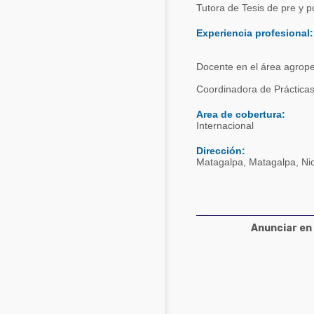
Tutora de Tesis de pre y 
Acuacultura
Comunidades en portugués
Experiencia profesional:
Micotoxinas
Micotoxinas
Docente en el área agrope
Avicultura
Avicultura
Coordinadora de Práctica
Porcicultura
Porcicultura
Area de cobertura:
Lechería
Internacional
Ganadería
Balanceados - Piensos
Dirección:
Lechería
Matagalpa, Matagalpa, Ni
Anunciar en