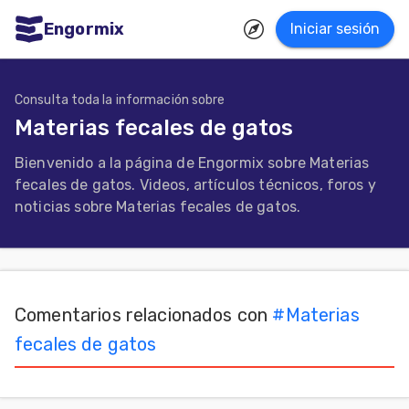
Engormix
Iniciar sesión
dades
ñol
Consulta toda la información sobre
Materias fecales de gatos
Agricultura
Bienvenido a la página de Engormix sobre Materias
Balanceados
fecales de gatos. Videos, artículos técnicos, foros y
-
noticias sobre Materias fecales de gatos.
Piensos
Avicultura
Ganadería
Comentarios relacionados con
#
Materias
Lechería
fecales de gatos
Micotoxinas
Porcicultura