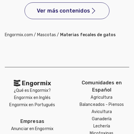
Mascotas
Ver más contenidos
dades
s
Engormix.com
/
Mascotas
/
Materias fecales de gatos
dades
gués
Engormix
Comunidades en
Español
¿Qué es Engormix?
Agricultura
Engormix en Inglés
Balanceados - Piensos
Engormix en Portugués
Avicultura
Ganadería
Empresas
Lechería
Anunciar en Engormix
Micotoxinas