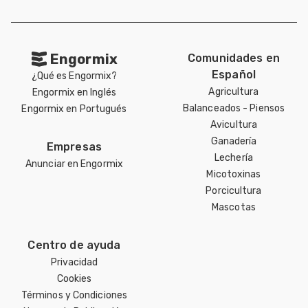
Mascotas
dades
Engormix
Comunidades en
s
Español
¿Qué es Engormix?
Agricultura
Engormix en Inglés
dades
Balanceados - Piensos
Engormix en Portugués
gués
Avicultura
Ganadería
Empresas
Lechería
Anunciar en Engormix
Micotoxinas
Porcicultura
Mascotas
Centro de ayuda
Privacidad
Cookies
Términos y Condiciones