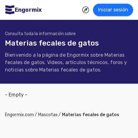
Engormix
Iniciar sesión
dades
ñol
Consulta toda la información sobre
Materias fecales de gatos
Agricultura
Bienvenido a la página de Engormix sobre Materias
Balanceados
fecales de gatos. Videos, artículos técnicos, foros y
-
noticias sobre Materias fecales de gatos.
Piensos
Avicultura
- Empty -
Ganadería
Lechería
Engormix.com
/
Mascotas
/
Materias fecales de gatos
Micotoxinas
Porcicultura