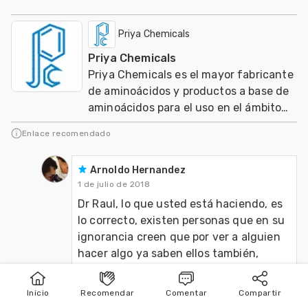
Priya Chemicals
Priya Chemicals
Priya Chemicals es el mayor fabricante
de aminoácidos y productos a base de
aminoácidos para el uso en el ámbito
de nutracéuticos, Agricultura y
Enlace recomendado
Veterinaria
Arnoldo Hernandez
1 de julio de 2018
Dr Raul, lo que usted está haciendo, es 
lo correcto, existen personas que en su 
ignorancia creen que por ver a alguien 
hacer algo ya saben ellos también, 
siempre se topará uno como médico con 
personas que tratan de menospreciar a 
Inicio
Recomendar
Comentar
Compartir
Inicio
Publicar
Buscar
nuestra hermosa profesión y así como 