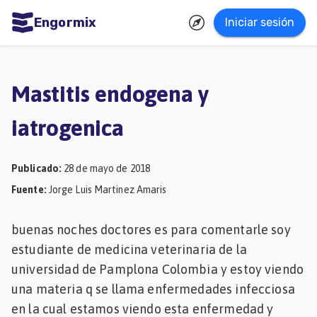
Engormix
Iniciar sesión
dades
ñol
Mastitis endogena y
Agricultura
iatrogenica
Balanceados
-
Publicado
:
28 de mayo de 2018
Piensos
Fuente
:
Jorge Luis Martinez Amaris
Avicultura
buenas noches doctores es para comentarle soy
Ganadería
estudiante de medicina veterinaria de la
Lechería
universidad de Pamplona Colombia y estoy viendo
Micotoxinas
una materia q se llama enfermedades infecciosa
en la cual estamos viendo esta enfermedad y
Porcicultura