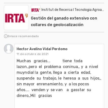
Institut de Recerca I Tecnologia Agroalime
Gestión del ganado extensivo con
collares de geolocalización
Enlace recomendado
Hector Avelino Vidal Perdomo
11 de octubre de 2021
Muchas   gracias...            tiene  toda 
lazon.,pero  el  problema  coninua,, y  a  nivel  
muyndial la  gente, llega  a  cierta  edad, 
suspende  su  trabajo, le  heresa  a  sus  hijos,, 
sin mayor  enrenamiento, y  a los pocos  
años....  venden y  se van    a  gasstar  su  
dinero,,Mil   gracias