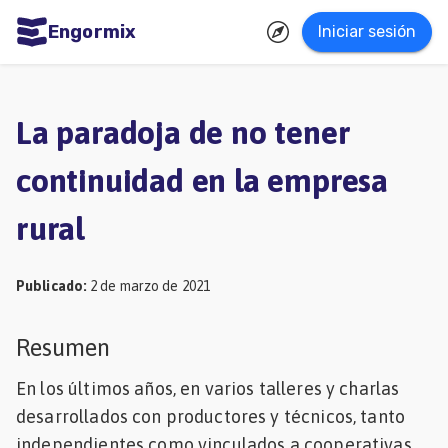
Engormix
Iniciar sesión
dades
ñol
La paradoja de no tener
Agricultura
continuidad en la empresa
Balanceados
rural
-
Piensos
Publicado
:
2 de marzo de 2021
Avicultura
Ganadería
Resumen
Lechería
En los últimos años, en varios talleres y charlas
Micotoxinas
desarrollados con productores y técnicos, tanto
Porcicultura
independientes como vinculados a cooperativas