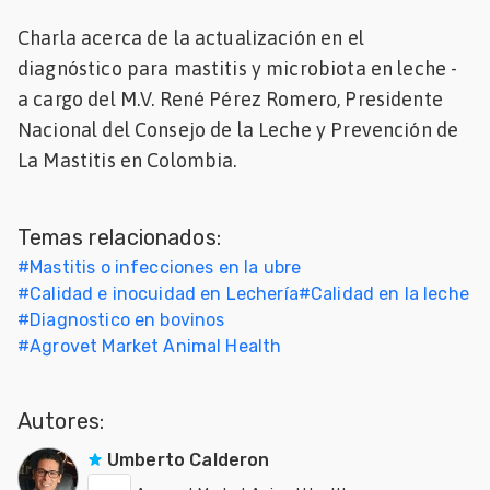
Mascotas
Charla acerca de la actualización en el
diagnóstico para mastitis y microbiota en leche -
dades
a cargo del M.V. René Pérez Romero, Presidente
s
Nacional del Consejo de la Leche y Prevención de
La Mastitis en Colombia.
dades
gués
Temas relacionados:
#
Mastitis o infecciones en la ubre
#
Calidad e inocuidad en Lechería
#
Calidad en la leche
#
Diagnostico en bovinos
#
Agrovet Market Animal Health
Autores:
Umberto Calderon