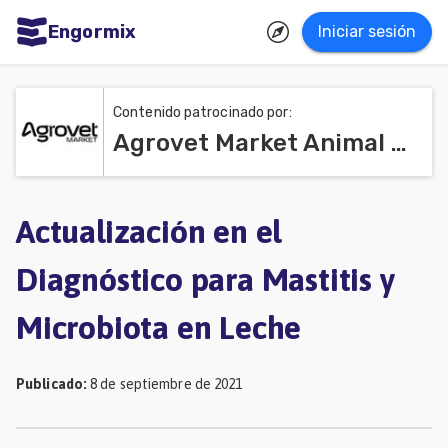
Engormix
Iniciar sesión
dades
ñol
Contenido patrocinado por:
Agrovet Market Animal Health
Agricultura
Balanceados
-
Actualización en el
Piensos
Diagnóstico para Mastitis y
Avicultura
Microbiota en Leche
Ganadería
Lechería
Publicado
:
8 de septiembre de 2021
Micotoxinas
Porcicultura