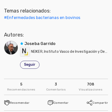
Mascotas
Temas relacionados:
#
Enfermedades bacterianas en bovinos
dades
s
Autores:
dades
gués
Joseba Garrido
NEIKER, Instituto Vasco de Investigación y Desarrollo Agrario
Seguir
5
3
708
Recomendaciones
Comentarios
Visualizaciones
Recomendar
Comentar
Compartir