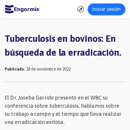
Engormix
Iniciar sesión
dades
ñol
Tuberculosis en bovinos: En
Agricultura
búsqueda de la erradicación.
Balanceados
-
Publicado
:
18 de noviembre de 2022
Piensos
Avicultura
Ganadería
El Dr. Joseba Garrido presentó en el WBC su
conferencia sobre tuberculosis, hablamos sobre
Lechería
su trabajo a campo y el tiempo que lleva realizar
Micotoxinas
una erradicación exitosa.
Porcicultura