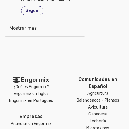
Estados Unidos de América
Seguir
Mostrar más
Engormix
Comunidades en
Español
¿Qué es Engormix?
Agricultura
Engormix en Inglés
Balanceados - Piensos
Engormix en Portugués
Avicultura
Ganadería
Empresas
Lechería
Anunciar en Engormix
Micotoxinas