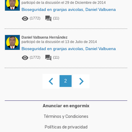
participó de la discusión el 29 de Diciembre de 2014
Bioseguridad en granjas avicolas, Daniel Valbuena


(1772)
(11)
Daniel Valbuena Hernández
participó de la discusión el 13 de Julio de 2014
Bioseguridad en granjas avicolas, Daniel Valbuena


(1772)
(11)
keyboard_arrow_left
keyboard_arrow_right
2
Anunciar en engormix
Términos y Condiciones
Políticas de privacidad