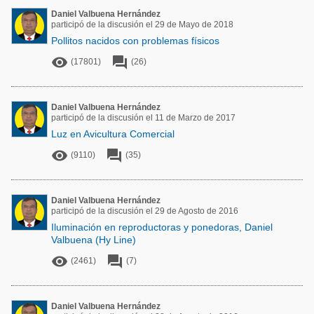
Acuacultura
Comunidades en portugués
Daniel Valbuena Hernández
participó de la discusión el 29 de Mayo de 2018
Micotoxinas
Pollitos nacidos con problemas físicos
Micotoxinas
Avicultura


(17801)
(26)
Avicultura
Porcicultura
Porcicultura
Lechería
Daniel Valbuena Hernández
participó de la discusión el 11 de Marzo de 2017
Ganadería
Balanceados - Piensos
Luz en Avicultura Comercial
Lechería


(9110)
(35)
Daniel Valbuena Hernández
participó de la discusión el 29 de Agosto de 2016
Iluminación en reproductoras y ponedoras, Daniel
Valbuena (Hy Line)


(2461)
(7)
Daniel Valbuena Hernández