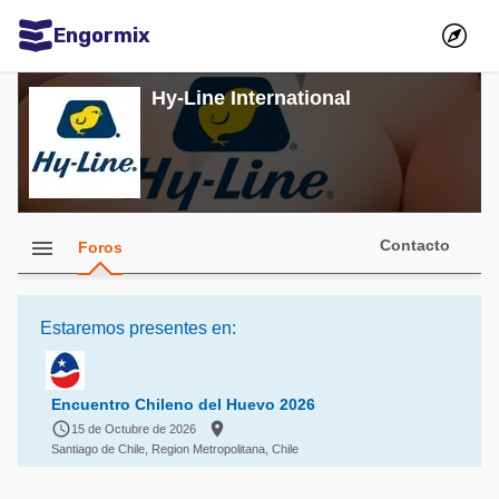
Engormix
Comunidades en español
Hy-Line International
Agricultura
Balanceados - Piensos
Avicultura
menu
Ganadería
Contacto
Foros
Lechería
Micotoxinas
Estaremos presentes en:
Porcicultura
Encuentro Chileno del Huevo 2026
Mascotas


15 de Octubre de 2026
Santiago de Chile, Region Metropolitana, Chile
Comunidades en inglés