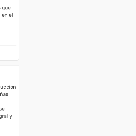
 que 
en el 
duccion 
ñas 
e 
ral y 