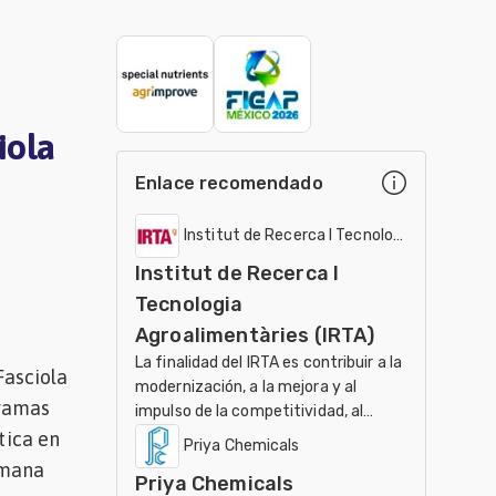
iola
Enlace recomendado
Institut de Recerca I Tecnologia Agroalimen
Institut de Recerca I
Tecnologia
Agroalimentàries (IRTA)
La finalidad del IRTA es contribuir a la
asciola
modernización, a la mejora y al
gramas
impulso de la competitividad, al
desarrollo sostenible de los sectores
tica en
Priya Chemicals
agrario, ali
emana
Priya Chemicals