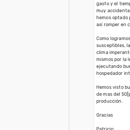
gasto y el tie
muy accidentad
hemos optado p
así romper en ci
Como logramos 
susceptibles, l
clima imperante
mismos por la l
ejecutando buen
hospedador int
Hemos visto bu
de mas del 50[
producción.

Gracias

Patricio