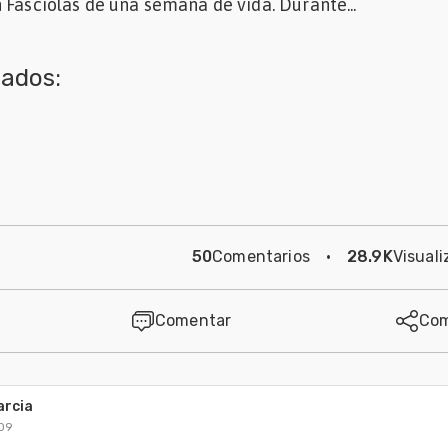
 Fasciolas de una semana de vida. Durante...
nados:
50
Comentarios
·
28.9K
Visuali
Comentar
Com
arcia
09