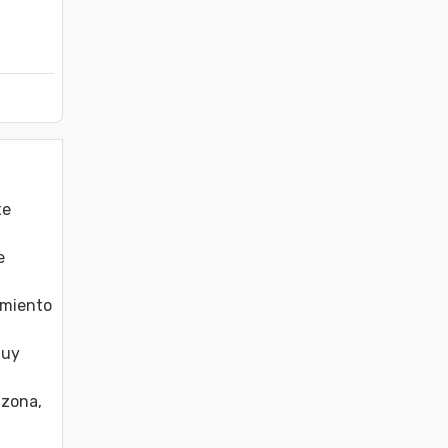
  
 
amiento 
y  
zona, 