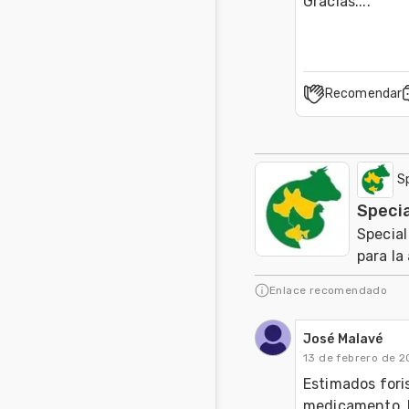
Gracias....
Recomendar
S
Specia
Special
para la
Enlace recomendado
José Malavé
13 de febrero de 2
Estimados fori
medicamento  Fa