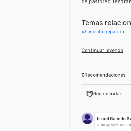
de pastoreo, tendrán
Mascotas
Temas relacio
Comunidades
en inglés
#
Fasciola hepatica
Comunidades
en portugués
Continuar leyendo
0
Recomendaciones
Recomendar
Israel Galindo G
3 de agosto de 20