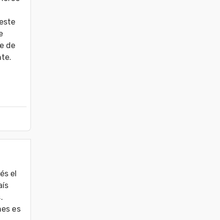
este 
 
e de 
te. 
s el 
ís 


es es 