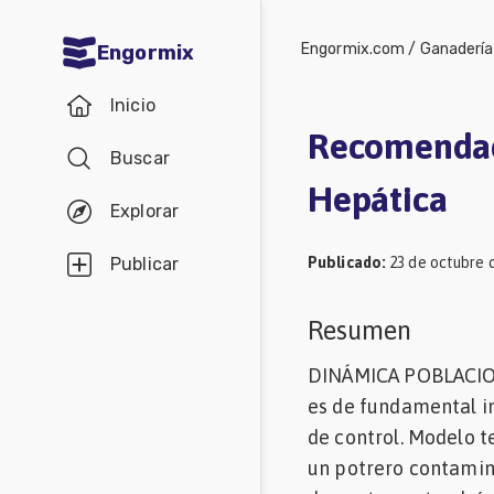
Engormix.com
/
Ganadería
Engormix
Comunidades
Inicio
en español
Recomendaci
Buscar
Agricultura
Hepática
Balanceados
Explorar
-
Publicado
:
23 de octubre 
Publicar
Piensos
Avicultura
Resumen
Ganadería
DINÁMICA POBLACIONA
Lechería
es de fundamental i
de control. Modelo t
Micotoxinas
un potrero contamina
Porcicultura