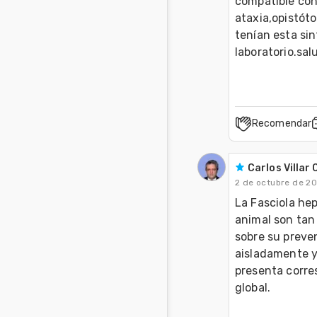
compatible con
ataxia,opistót
tenían esta sin
laboratorio.sal
Recomendar
Carlos Villar 
2 de octubre de 2
La Fasciola hep
animal son tan
sobre su preven
aisladamente ya
presenta corres
global.