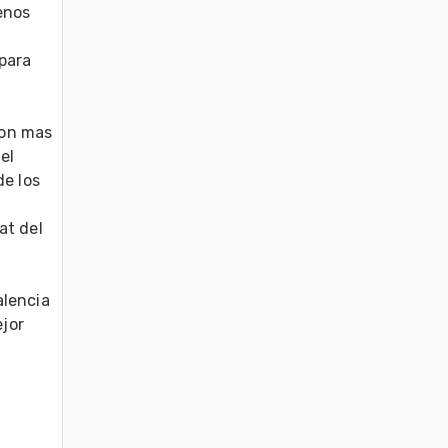
nos 
ara 
on mas 
l 
e los 
 
t del 
lencia 
jor 