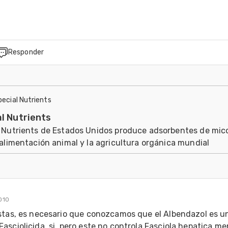
Responder
pecial Nutrients
l Nutrients
 Nutrients de Estados Unidos produce adsorbentes de mic
 alimentación animal y la agricultura orgánica mundial
010
stas, es necesario que conozcamos que el Albendazol es un
sciolicida, si, pero este no controla Fasciola hepatica me