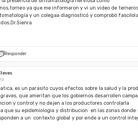
 la presencia de sintomatología nerviosa como 
onos,torneo ya que me informaron y vi un video de terneros
tomatología y un colegaa diagnosticó y comprobó fascilola 
udos.Dr.Sienra
Responder
Cleves
012
atica, es un parasito cuyos efectos sobre la salud y la pro
 graves, que ameritan que los gobiernos desarrollen campa
cion y control y no dejen a los productores controlarla 
 que su epidemiologia y distribucion  en las zonas donde s
ponden a un  contexto global y por ende a un control integ