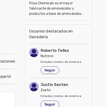
Priya Chemicals es el mayor
fabricante de aminoácidos y
productos a base de aminoácidos
para el uso en el ámbito de
nutracéuticos, Agricultura y
Veterinaria
Usuarios destacados en
Ganadería
Roberto Tellez
Nutreco
zaciones
Estados Unidos de América
Seguir
partir
Justin Sexten
Zoetis
Estados Unidos de América
Seguir