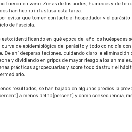
mpo fueron en vano. Zonas de los andes, húmedos y de terre
os han hecho infustusa esta tarea.

or evitar que tomen contacto el hospedador y el parásito p
clo de fasciola.

esto: identificando en qué epoca del año los huéspedes s
a curva de epidemiológica del parásito y todo coincidía con e
. De ahí desparasitaciones, cuidando claro le eliminación d
eche y dividiendo en gripos de mayor riesgo a los animales,
as prácticas agropecuarias y sobre todo destruir el hábita
ermediario.

enos resultados, se han bajado en algunos predios la preva
percent] a menos del 10[percent] y como consecuencia, me