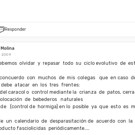
Responder
 Molina
e 2009
bemos  olvidar  y  repasar  todo  su  ciclo evolutivo  de  este
concuerdo  con  muchos  de  mis  colegas   que  en caso  de  
 debe  atacar  en  los  tres  frentes:

 del caracol o  control mediante la  crianza  de  patos, cerr
colocación  de  bebederos   naturales

de   (control de  hormiga) en lo  posible  ya  que  esto  es  mu
de  un  calendario  de  desparasitación de  acuerdo  con  la  
oducto fasciolicidas  periódicamente....
