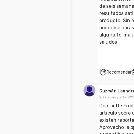
de seis semanas
resultados sati
producto. Sin 
poderoso parási
alguna forma u 
saludos
Recomendar
Guzmán Leandro
20 de mayo de 20
Doctor De Freit
articulo sobre 
existen report
Aprovecho la op