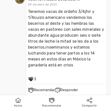
29 de abril de 2021
Tenemos vacas de ordeño 3/4jhir y 
1/4suizo americano vendemos los 
becerros al deste y las hembras las 
vacas en pastoreo con sales minerales y 
abundante agua producen seis o siete 
litros de leche la mitad se les da a los 
becerros,inseminanos y estamos 
luchando para tener partos a los 14 
meses en estos días en México la 
ganadería está en crisis 
3
Recomendar
Responder
Andres Amaya
Inicio
Recomendar
Compartir
Inicio
Publicar
Buscar
29 de abril de 2021