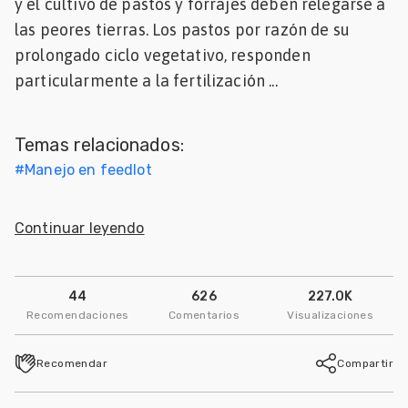
y el cultivo de pastos y forrajes deben relegarse a
Mascotas
las peores tierras. Los pastos por razón de su
prolongado ciclo vegetativo, responden
dades
particularmente a la fertilización ...
s
dades
Temas relacionados:
gués
#
Manejo en feedlot
Continuar leyendo
44
626
227.0K
Recomendaciones
Comentarios
Visualizaciones
Recomendar
Compartir