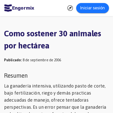
Engormix
Iniciar sesión
dades
ñol
Como sostener 30 animales
Agricultura
por hectárea
Balanceados
-
Publicado
:
8 de septiembre de 2006
Piensos
Avicultura
Resumen
Ganadería
La ganadería intensiva, utilizando pasto de corte,
Lechería
bajo fertilización, riego y demás practicas
adecuadas de manejo, ofrece tentadoras
Micotoxinas
perspectivas. Es un error pensar que la ganadería
Porcicultura