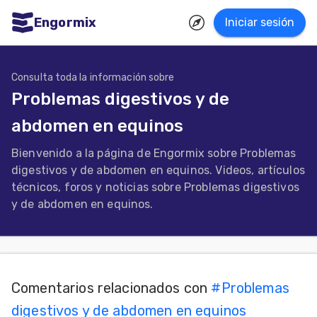
Engormix
Iniciar sesión
dades
ñol
Consulta toda la información sobre
Problemas digestivos y de
Agricultura
abdomen en equinos
Balanceados
Bienvenido a la página de Engormix sobre Problemas
-
digestivos y de abdomen en equinos. Videos, artículos
Piensos
técnicos, foros y noticias sobre Problemas digestivos
y de abdomen en equinos.
Avicultura
Ganadería
Lechería
Micotoxinas
Comentarios relacionados con
#
Problemas
digestivos y de abdomen en equinos
Porcicultura