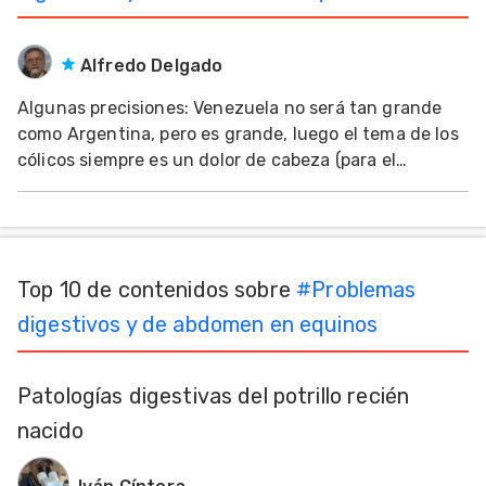
Mascotas
Alfredo Delgado
dades
s
Algunas precisiones: Venezuela no será tan grande
como Argentina, pero es grande, luego el tema de los
dades
cólicos siempre es un dolor de cabeza (para el
gués
propietario y el veterinario), ya que no hay receta
mágica que resuelva el problema siempre, por el
hecho de que el cólico equino viene de varios prob
Top 10 de contenidos sobre
#
Problemas
digestivos y de abdomen en equinos
Patologías digestivas del potrillo recién
nacido