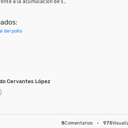
ente a la acumulación de s...
nados:
 del pollo
do Cervantes López
8
Comentarios
·
975
Visuali