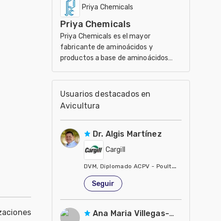
sirve de sus 5 divisiones de
Priya Chemicals
investigación.
Priya Chemicals
Priya Chemicals es el mayor
fabricante de aminoácidos y
productos a base de aminoácidos
para el uso en el ámbito de
nutracéuticos, Agricultura y
Veterinaria
Usuarios destacados en
Avicultura
Dr. Algis Martínez
Cargill
DVM, Diplomado ACPV - Poultry Veterinarian N
Estados Unidos de América
Seguir
zaciones
Ana Maria Villegas-Gamble