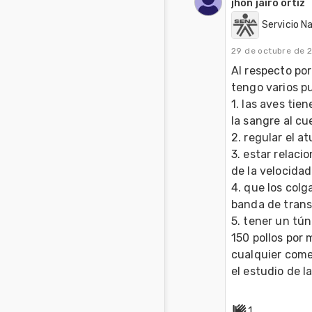
jhon jairo ortiz
Servicio N
29 de octubre de 
Al respecto por
tengo varios pu
1. las aves tie
la sangre al cuel
2. regular el at
3. estar relaci
de la velocidad 
4. que los colg
banda de transpo
5. tener un tú
150 pollos por 
cualquier comen
1