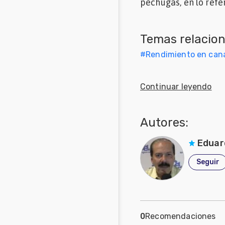
pechugas, en lo refer
Mascotas
Temas relacio
Comunidades
en inglés
#
Rendimiento en canal
Comunidades
en portugués
Continuar leyendo
Autores:
Eduar
Seguir
0
Recomendaciones