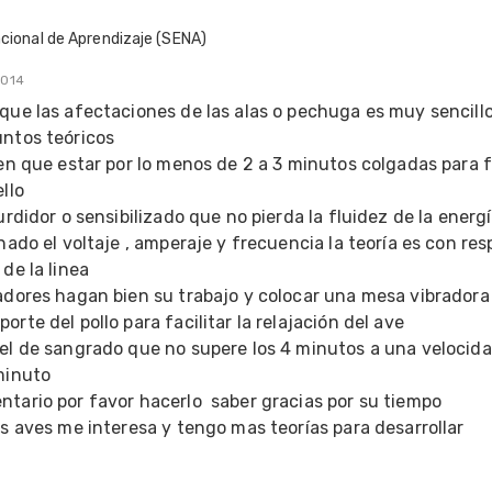
acional de Aprendizaje (SENA)
2014
que las afectaciones de las alas o pechuga es muy sencillo,
ntos teóricos 

nen que estar por lo menos de 2 a 3 minutos colgadas para fa
lo 

urdidor o sensibilizado que no pierda la fluidez de la energía
onado el voltaje , amperaje y frecuencia la teoría es con res
de la linea 

adores hagan bien su trabajo y colocar una mesa vibradora 
rte del pollo para facilitar la relajación del ave 

nel de sangrado que no supere los 4 minutos a una velocida
minuto

tario por favor hacerlo  saber gracias por su tiempo 
