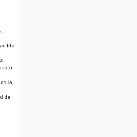
 
cilitar 
 

pecto 
en la 
d de 