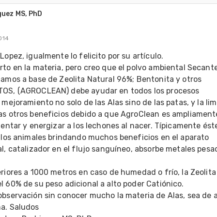
guez MS, PhD
014
Lopez, igualmente lo felicito por su artículo.
to en la materia, pero creo que el polvo ambiental Secante
amos a base de Zeolita Natural 96%; Bentonita y otros 
OS, (AGROCLEAN) debe ayudar en todos los procesos 
 mejoramiento no solo de las Alas sino de las patas, y la lim
as otros beneficios debido a que AgroClean es ampliamente
lentar y energizar a los lechones al nacer. Típicamente éste
 los animales brindando muchos beneficios en el aparato 
l, catalizador en el flujo sanguíneo, absorbe metales pesad
riores a 1000 metros en caso de humedad o frío, la Zeolita 
l 60% de su peso adicional a alto poder Catiónico.
observación sin conocer mucho la materia de Alas, sea de 
a. Saludos