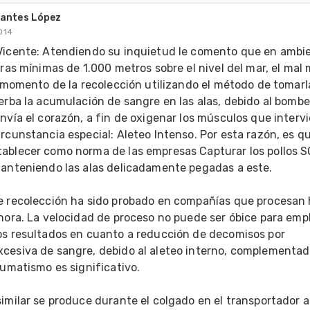
antes López
014
Vicente: Atendiendo su inquietud le comento que en ambie
uras mínimas de 1.000 metros sobre el nivel del mar, el mal 
l momento de la recolección utilizando el método de tomarla
erba la acumulación de sangre en las alas, debido al bombe
nvía el corazón, a fin de oxigenar los músculos que intervi
rcunstancia especial: Aleteo Intenso. Por esta razón, es qu
ablecer como norma de las empresas Capturar los pollos S
manteniendo las alas delicadamente pegadas a este.

e recolección ha sido probado en compañías que procesan 
hora. La velocidad de proceso no puede ser óbice para empl
os resultados en cuanto a reducción de decomisos por 
cesiva de sangre, debido al aleteo interno, complementad
aumatismo es significativo.

imilar se produce durante el colgado en el transportador a