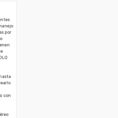
ntes 
manejo 
s por 
o 
enen 
e 
OLO 
hasta 
earlo 
o con 
éreo 