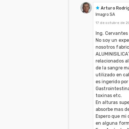
Arturo Rodri
Imagro SA
17 de octubre de 2
Ing. Cervantes 
No soy un exper
nosotros fabric
ALUMINISILICAT
relacionados al
de la sangre m
utilizado en ca
es ingerido por
Gastrointestina
toxinas etc.
En alturas supe
absorbe mas de
Espero que mi 
en alguna form