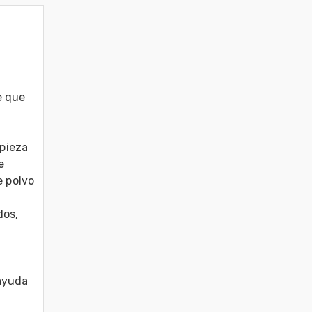
 que 
pieza 
 
 polvo 
os, 
ayuda 