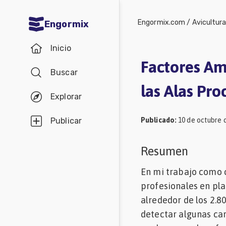
Engormix.com
/
Avicultur
Engormix
Comunidades
Inicio
en español
Factores Am
Buscar
Agricultura
las Alas Pro
Balanceados
Explorar
-
Publicado
:
10 de octubre 
Publicar
Piensos
Avicultura
Resumen
Ganadería
En mi trabajo como c
Lechería
profesionales en pla
alrededor de los 2.
Micotoxinas
detectar algunas car
Porcicultura