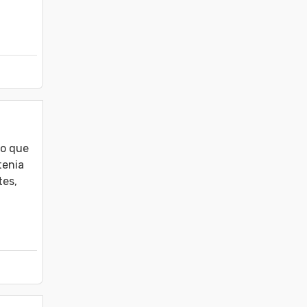
o que 
enia 
es, 