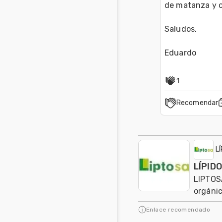
de matanza y o
Saludos,

1
Recomendar
L
LÍPID
LIPTOS
orgánic
Enlace recomendado