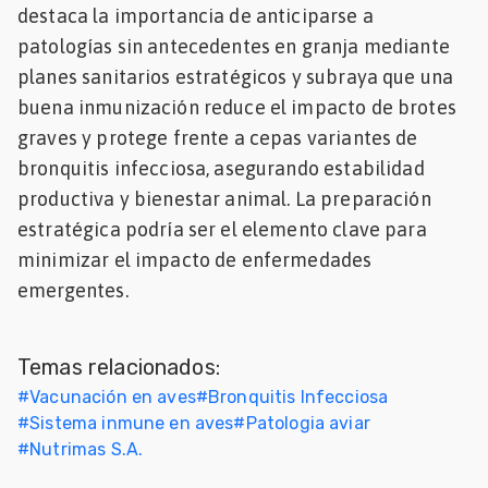
destaca la importancia de anticiparse a
Mascotas
patologías sin antecedentes en granja mediante
planes sanitarios estratégicos y subraya que una
dades
s
buena inmunización reduce el impacto de brotes
graves y protege frente a cepas variantes de
dades
bronquitis infecciosa, asegurando estabilidad
gués
productiva y bienestar animal. La preparación
estratégica podría ser el elemento clave para
minimizar el impacto de enfermedades
emergentes.
Temas relacionados:
#
Vacunación en aves
#
Bronquitis Infecciosa
#
Sistema inmune en aves
#
Patologia aviar
#
Nutrimas S.A.