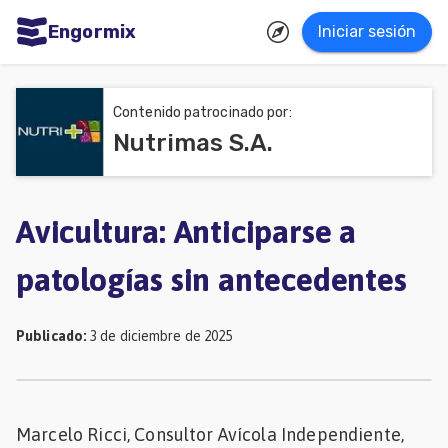
Engormix
Iniciar sesión
dades
ñol
Contenido patrocinado por:
Nutrimas S.A.
Agricultura
Balanceados
-
Avicultura: Anticiparse a
Piensos
patologías sin antecedentes
Avicultura
Ganadería
Publicado
:
3 de diciembre de 2025
Lechería
Micotoxinas
Marcelo Ricci, Consultor Avícola Independiente,
Porcicultura