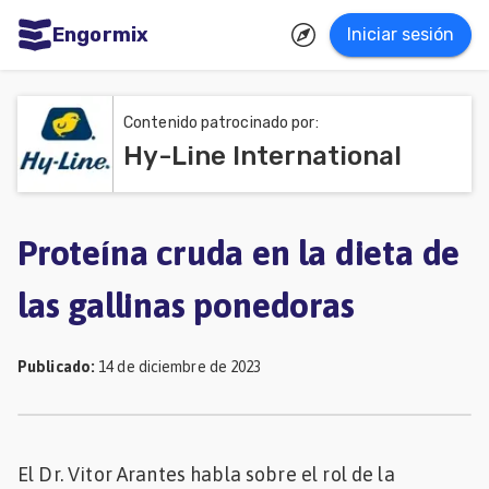
Engormix
Iniciar sesión
dades
ñol
Contenido patrocinado por:
Hy-Line International
Agricultura
Balanceados
-
Proteína cruda en la dieta de
Piensos
las gallinas ponedoras
Avicultura
Ganadería
Publicado
:
14 de diciembre de 2023
Lechería
Micotoxinas
El Dr. Vitor Arantes habla sobre el rol de la
Porcicultura