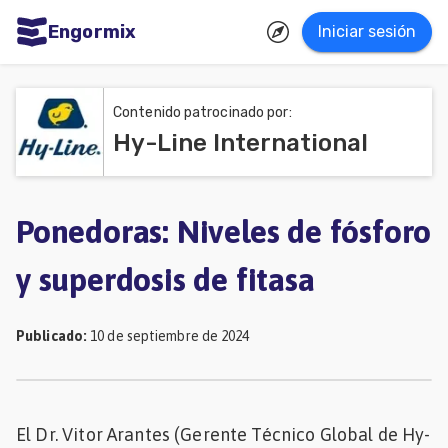
Engormix
Iniciar sesión
dades
ñol
Contenido patrocinado por:
Hy-Line International
Agricultura
Balanceados
-
Ponedoras: Niveles de fósforo
Piensos
y superdosis de fitasa
Avicultura
Ganadería
Publicado
:
10 de septiembre de 2024
Lechería
Micotoxinas
El Dr. Vitor Arantes (Gerente Técnico Global de Hy-
Porcicultura