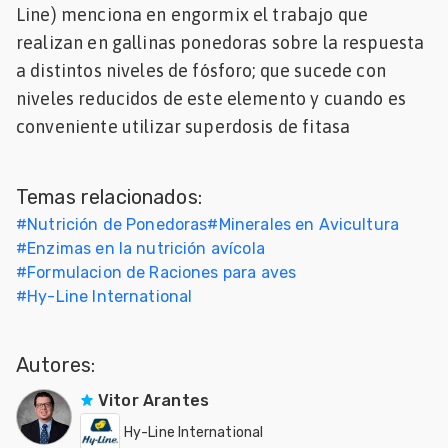
Line) menciona en engormix el trabajo que
Mascotas
realizan en gallinas ponedoras sobre la respuesta
a distintos niveles de fósforo; que sucede con
dades
s
niveles reducidos de este elemento y cuando es
conveniente utilizar superdosis de fitasa
dades
gués
Temas relacionados:
#
Nutrición de Ponedoras
#
Minerales en Avicultura
#
Enzimas en la nutrición avícola
#
Formulacion de Raciones para aves
#
Hy-Line International
Autores:
Vitor Arantes
Hy-Line International