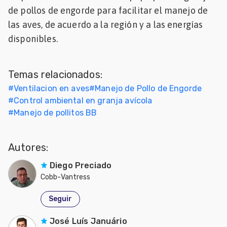
de pollos de engorde para facilitar el manejo de
Mascotas
las aves, de acuerdo a la región y a las energías
disponibles.
dades
s
Temas relacionados:
dades
gués
#
Ventilacion en aves
#
Manejo de Pollo de Engorde
#
Control ambiental en granja avícola
#
Manejo de pollitos BB
Autores:
Diego Preciado
Cobb-Vantress
Seguir
José Luís Januário