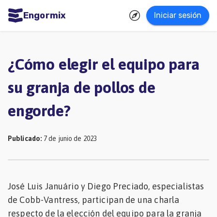
Engormix
Iniciar sesión
dades
ñol
¿Cómo elegir el equipo para
Agricultura
su granja de pollos de
Balanceados
engorde?
-
Piensos
Publicado
:
7 de junio de 2023
Avicultura
Ganadería
Lechería
José Luis Januário y Diego Preciado, especialistas
Micotoxinas
de Cobb-Vantress, participan de una charla
Porcicultura
respecto de la elección del equipo para la granja