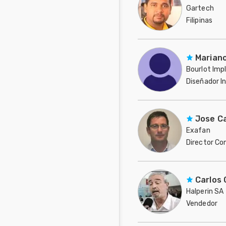
Gartech
Filipinas
Mariano
Bourlot Imp
Diseñador I
Argentina
Jose Ca
Exafan
Director Co
España
Carlos 
Halperin SA
Vendedor
Argentina