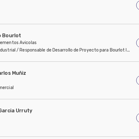
 Bourlot
lementos Avicolas
ndustrial / Responsable de Desarrollo de Proyecto para Bourlot Imple
rlos Muñiz
mercial
Garcia Urruty