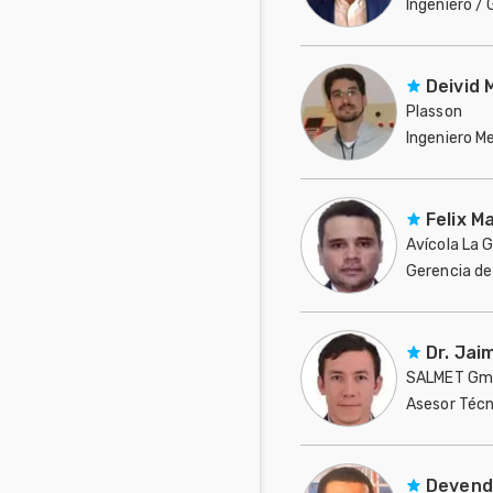
Ingeniero /
Mascotas
Estados Uni
Comunidades
Deivid
en inglés
Plasson
Ingeniero M
Comunidades
Brasil
en portugués
Felix M
Avícola La 
Gerencia de
Venezuela
Dr. Jai
SALMET Gmb
Asesor Técn
Canadá
Devend