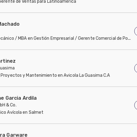
 Gerente de Ventas para Latinoamérica
dos de América
 Machado
ecánico / MBA en Gestión Empresarial / Gerente Comercial de Pollo 
artinez
Guasima
 Proyectos y Mantenimiento en Avicola La Guasima C.A
me Garcia Ardila
H & Co.
ico Avícola en Salmet
ra Garware