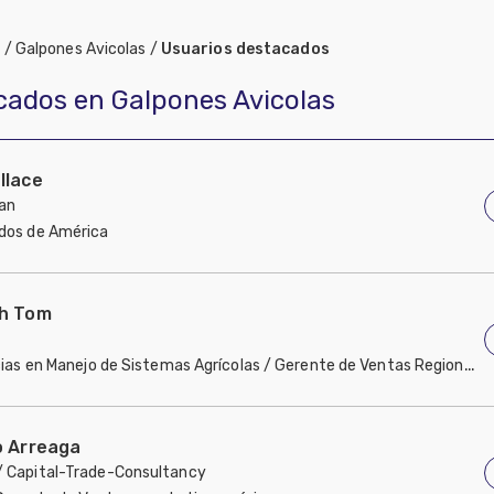
a
/
Galpones Avicolas
/
Usuarios destacados
cados en Galpones Avicolas
llace
an
dos de América
h Tom
ncias en Manejo de Sistemas Agrícolas / Gerente de Ventas Regional 
dos de América
o Arreaga
/ Capital-Trade-Consultancy