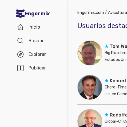
Engormix.com
/
Avicultur
Engormix
Comunidades
Usuarios desta
Inicio
en español
Buscar
Agricultura
Tom Wa
Balanceados
Big Dutchm
Explorar
Estados Uni
-
Publicar
Piensos
Kennet
Avicultura
Chore-Time
Ganadería
Lic. en Cie
Estados Uni
Lechería
Micotoxinas
Rodolf
Global-CTC
Porcicultura