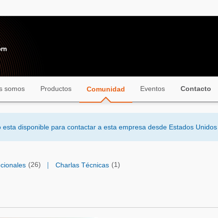
s somos
Productos
Eventos
Contacto
Comunidad
no esta disponible para contactar a esta empresa desde Estados Unido
(26)
|
(1)
ucionales
Charlas Técnicas