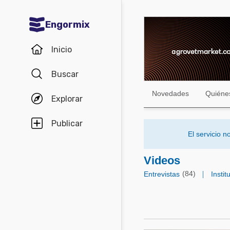
Engormix
Comunidades en español
Inicio
Agricultura
Buscar
Balanceados - Piensos
Novedades
Quiéne
Explorar
Avicultura
Ganadería
Publicar
El servicio 
Lechería
Micotoxinas
Videos
(84)
|
Entrevistas
Instit
Porcicultura
Mascotas
Comunidades en inglés