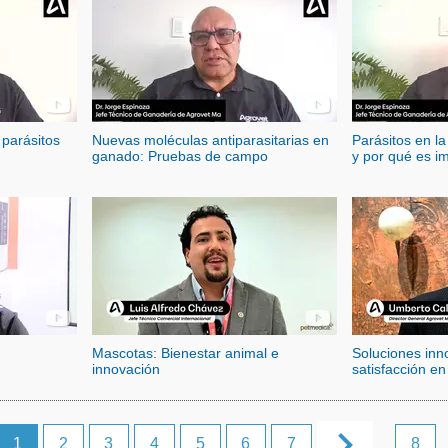
parásitos
Nuevas moléculas antiparasitarias en
Parásitos en l
ganado: Pruebas de campo
y por qué es im
identificados?
Mascotas: Bienestar animal e
Soluciones in
innovación
satisfacción e
Calderón
keyboard_arrow_right
1
2
3
4
5
6
7
8
...