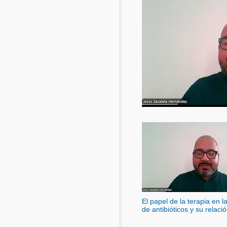
Acuacultura
Comunidades en portugués
Micotoxinas
Micotoxinas
Avicultura
Avicultura
Porcicultura
Porcicultura
Lechería
Ganadería
Balanceados - Piensos
Lechería
El papel de la terapia en l
de antibióticos y su relaci
RAM