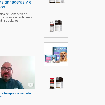
as ganaderas y el
nos
cnico de Ganadería de
ia de promover las buenas
ntimicrobianos.
 la terapia de secado:
re