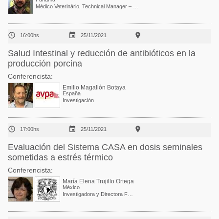
Médico Veterinário, Technical Manager – Swine Business Unit Central America, Caribbean & Ecuador



16:00hs
25/11/2021
Salud Intestinal y reducción de antibióticos en la
producción porcina
Conferencista:
Emilio Magallón Botaya
España
Investigación



17:00hs
25/11/2021
Evaluación del Sistema CASA en dosis seminales
sometidas a estrés térmico
Conferencista:
María Elena Trujillo Ortega
México
Investigadora y Directora FMVZ - UNAM