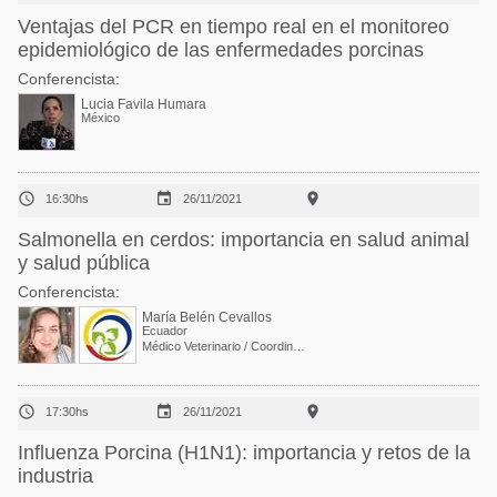
Ventajas del PCR en tiempo real en el monitoreo
epidemiológico de las enfermedades porcinas
Conferencista:
Lucia Favila Humara
México



16:30hs
26/11/2021
Salmonella en cerdos: importancia en salud animal
y salud pública
Conferencista:
María Belén Cevallos
Ecuador
Médico Veterinario / Coordinación Unidad de Registro de Productos de Uso Veterinario



17:30hs
26/11/2021
Influenza Porcina (H1N1): importancia y retos de la
industria