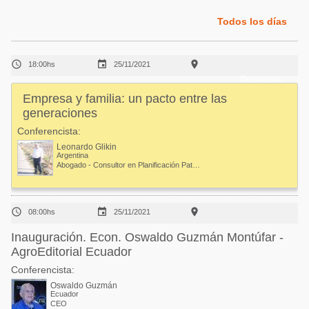
Acuacultura
Comunidades en portugués
Todos los días
Micotoxinas
Micotoxinas
Avicultura



18:00hs
25/11/2021
Avicultura
Porcicultura
Destacada
Porcicultura
Empresa y familia: un pacto entre las
Lechería
generaciones
Ganadería
Balanceados - Piensos
Conferencista:
Lechería
Leonardo Glikin
Argentina
Abogado - Consultor en Planificación Patrimonial en empresa y Familia



08:00hs
25/11/2021
Inauguración. Econ. Oswaldo Guzmán Montúfar -
AgroEditorial Ecuador
Conferencista:
Oswaldo Guzmán
Ecuador
CEO