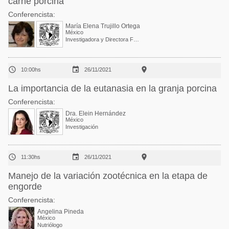
carne porcina
Conferencista:
María Elena Trujillo Ortega
México
Investigadora y Directora FMVZ - UNAM



10:00hs
26/11/2021
La importancia de la eutanasia en la granja porcina
Conferencista:
Dra. Elein Hernández
México
Investigación



11:30hs
26/11/2021
Manejo de la variación zootécnica en la etapa de
engorde
Conferencista:
Angelina Pineda
México
Nutriólogo