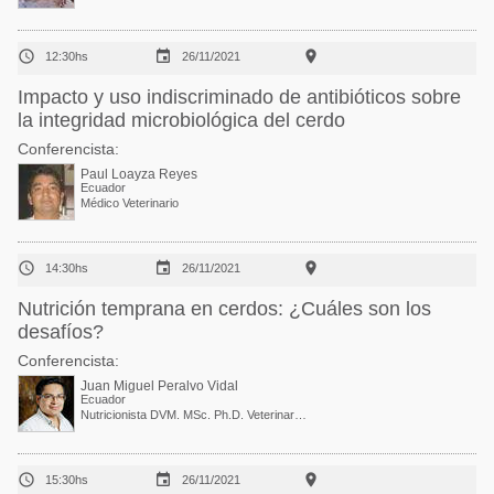



12:30hs
26/11/2021
Impacto y uso indiscriminado de antibióticos sobre
la integridad microbiológica del cerdo
Conferencista:
Paul Loayza Reyes
Ecuador
Médico Veterinario



14:30hs
26/11/2021
Nutrición temprana en cerdos: ¿Cuáles son los
desafíos?
Conferencista:
Juan Miguel Peralvo Vidal
Ecuador
Nutricionista DVM. MSc. Ph.D. Veterinary and Animal Science / Nutrition and Formulation Manager LATAM



15:30hs
26/11/2021