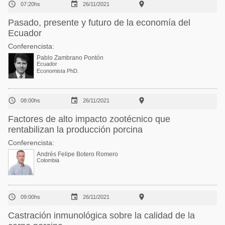



07:20hs
26/11/2021
Pasado, presente y futuro de la economía del
Ecuador
Conferencista:
Pablo Zambrano Pontón
Ecuador
Economista PhD.



08:00hs
26/11/2021
Factores de alto impacto zootécnico que
rentabilizan la producción porcina
Conferencista:
Andrés Felipe Botero Romero
Colombia



09:00hs
26/11/2021
Castración inmunológica sobre la calidad de la