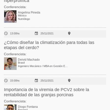
hiperprolífica
Conferencista:
Angelina Pineda
México
Nutriólogo



13:00hs
25/11/2021
¿Cómo diseñar la climatización para todas las
etapas del cerdo?
Conferencista:
Deivid Machado
Brasil
Ingeniero Mecánico / MBA en Gestión Empresarial / Gerente Comercial de Pollo de Engorde para Latinoamérica



15:00hs
25/11/2021
Importancia de la viremia de PCV2 sobre la
rentabilidad de las granjas porcinas
Conferencista:
Diogo Fontana
Panamá