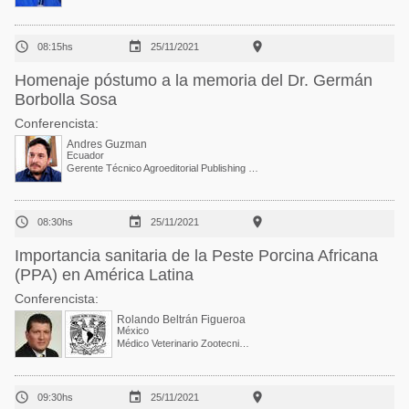



08:15hs
25/11/2021
Homenaje póstumo a la memoria del Dr. Germán
Borbolla Sosa
Conferencista:
Andres Guzman
Ecuador
Gerente Técnico Agroeditorial Publishing Company



08:30hs
25/11/2021
Importancia sanitaria de la Peste Porcina Africana
(PPA) en América Latina
Conferencista:
Rolando Beltrán Figueroa
México
Médico Veterinario Zootecnista, MSc. Profesor Asociado



09:30hs
25/11/2021