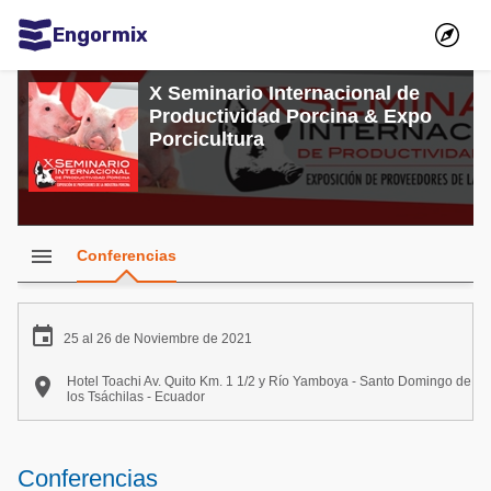
Engormix
Comunidades en español
X Seminario Internacional de
Productividad Porcina & Expo
Agricultura
Porcicultura
Balanceados - Piensos
Avicultura
Ganadería
menu
Conferencias
Lechería
Micotoxinas

25 al 26 de Noviembre de 2021
Porcicultura

Hotel Toachi Av. Quito Km. 1 1/2 y Río Yamboya - Santo Domingo de
los Tsáchilas - Ecuador
Mascotas
Comunidades en inglés
Conferencias