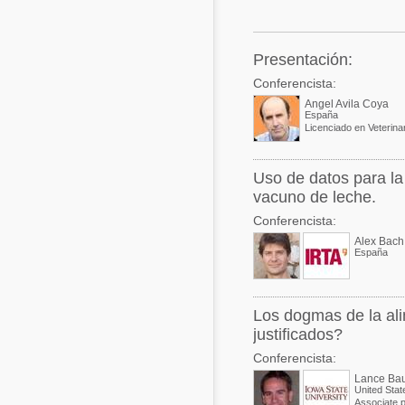
Acuacultura
Comunidades en portugués
Micotoxinas
Presentación:
Micotoxinas
Conferencista:
Avicultura
Avicultura
Angel Avila Coya
España
Porcicultura
Licenciado en Veterinar
Porcicultura
Lechería
Ganadería
Uso de datos para la
Balanceados - Piensos
vacuno de leche.
Lechería
Conferencista:
Alex Bach
España
Los dogmas de la ali
justificados?
Conferencista:
Lance Ba
United Stat
Associate 