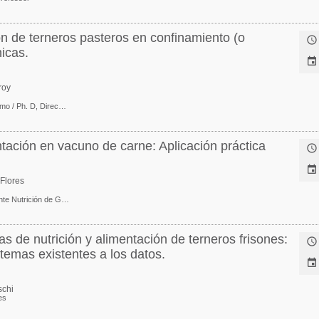
n de terneros pasteros en confinamiento (o

nicas.

roy
Ing. Agrónomo / Ph. D, Director de Tecnologías de Cargill Animal Nutrition
ación en vacuno de carne: Aplicación práctica


Flores
Profesional independiente Nutrición de Ganado Productor de Carne
s de nutrición y alimentación de terneros frisones:

temas existentes a los datos.

schi
es