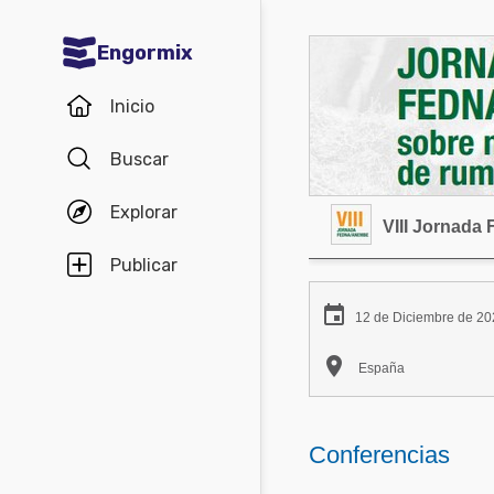
Engormix
Comunidades en español
Inicio
Agricultura
Buscar
Balanceados - Piensos
Explorar
Avicultura
VIII Jornada
Ganadería
Publicar
Lechería

12 de Diciembre de 20
Micotoxinas

España
Porcicultura
Mascotas
Conferencias
Comunidades en inglés