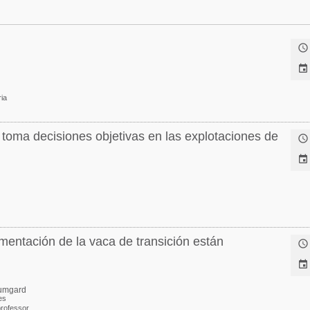


ia
 toma decisiones objetivas en las explotaciones de


mentación de la vaca de transición están


umgard
es
professor