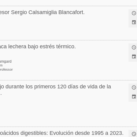
sor Sergio Calsamiglia Blancafort.


ca lechera bajo estrés térmico.


umgard
es
professor
o durante los primeros 120 días de vida de la

.

ácidos digestibles: Evolución desde 1995 a 2023.
