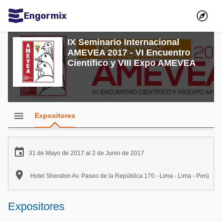
Engormix
Comunidades en español
IX Seminario Internacional
AMEVEA 2017 - VI Encuentro
Agricultura
Científico y VIII Expo AMEVEA
Balanceados - Piensos
Avicultura
Ganadería
menu
Expositores
Lechería
Micotoxinas

31 de Mayo de 2017 al 2 de Junio de 2017
Porcicultura

Hotel Sheraton Av. Paseo de la República 170 - Lima - Lima - Perú
Mascotas
Comunidades en inglés
Expositores