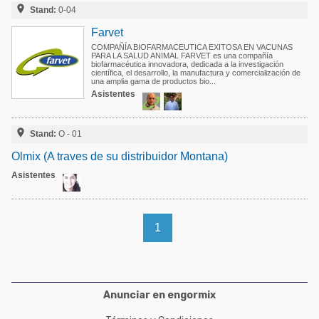
Acuacultura

Stand:
0-04
Comunidades en portugués
Micotoxinas
Farvet
Micotoxinas
COMPAÑÍA BIOFARMACEUTICA EXITOSA EN VACUNAS
Avicultura
PARA LA SALUD ANIMAL FARVET es una compañía
biofarmacéutica innovadora, dedicada a la investigación
Avicultura
científica, el desarrollo, la manufactura y comercialización de
Porcicultura
una amplia gama de productos bio...
Asistentes
Porcicultura
Lechería
Ganadería

Balanceados - Piensos
Stand:
O - 01
Lechería
Olmix (A traves de su distribuidor Montana)
Asistentes
1
Anunciar en engormix