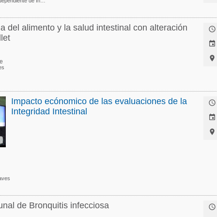
Asesora Independiente de Investigación, Desarrollo y Sostenibilidad y Co-fundadora de I See Inside Institute
a del alimento y la salud intestinal con alteración

let


e
es
Impacto ecónomico de las evaluaciones de la

Integridad Intestinal


aves
nal de Bronquitis infecciosa
