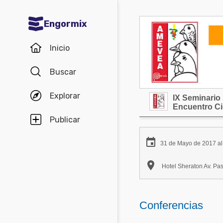
Engormix
Comunidades en español
Inicio
Agricultura
Buscar
Balanceados - Piensos
Explorar
IX Seminario
Avicultura
Encuentro Ci
Ganadería
Publicar
Lechería

31 de Mayo de 2017 al
Micotoxinas

Hotel Sheraton Av. Pas
Porcicultura
Mascotas
Conferencias
Comunidades en inglés