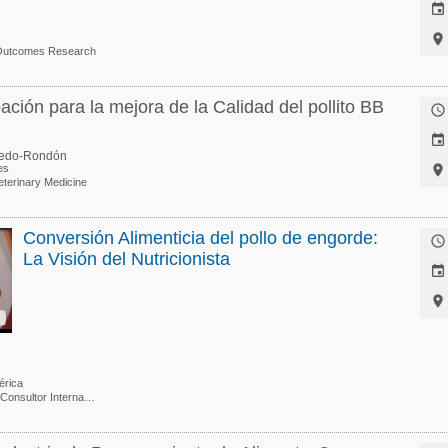


 Outcomes Research
ción para la mejora de la Calidad del pollito BB


iedo-Rondón
es

eterinary Medicine
Conversión Alimenticia del pollo de engorde:

La Visión del Nutricionista


érica
Nutricionista en aves / Consultor Internacional