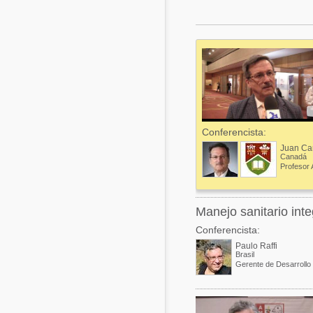
Acuacultura
Comunidades en portugués
Micotoxinas
Micotoxinas
Avicultura
Avicultura
Porcicultura
Porcicultura
Lechería
Ganadería
Conferencista:
Balanceados - Piensos
Lechería
Canadá
Manejo sanitario inte
Conferencista:
Paulo Raffi
Brasil
Gerente de Desarrollo