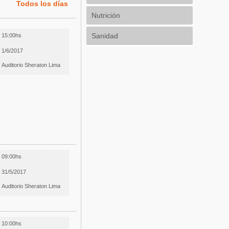
Todos los días
Nutrición
Sanidad
15:00hs
1/6/2017
Auditorio Sheraton Lima
09:00hs
31/5/2017
Auditorio Sheraton Lima
10:00hs