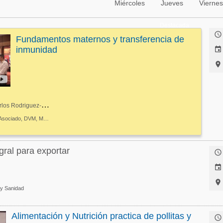
Miércoles
Jueves
Viernes
Destacada

Fundamentos maternos y transferencia de
inmunidad


J
uan Carlos Rodriguez-Lecompte
Profesor Asociado, DVM, MSc, PhD
gral para exportar



 y Sanidad
Alimentación y Nutrición practica de pollitas y
