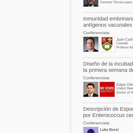
Gerente Técnico par
Inmunidad embrinari
antígenos vacunales
Conferencista:
Canadá
Diseño de la incubado
la primera semana d
Conferencista:
Edgar Ov
United Stat
Doctor of V
Descripción de Espon
por Enterococcus c
Conferencista:
Luke Borst