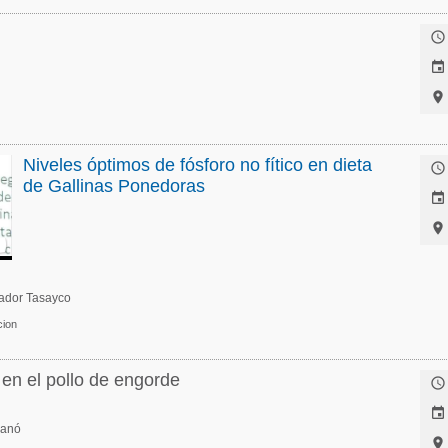



Niveles óptimos de fósforo no fítico en dieta

de Gallinas Ponedoras


vador Tasayco
cion
 en el pollo de engorde


ganó
