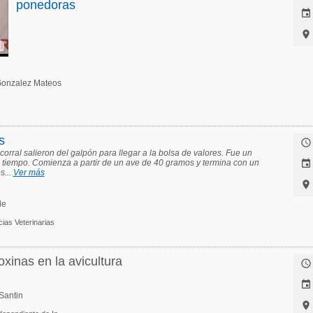
ponedoras


onzalez Mateos
s

corral salieron del galpón para llegar a la bolsa de valores. Fue un
o tiempo. Comienza a partir de un ave de 40 gramos y termina con un

s...
Ver más

le
cias Veterinarias
xinas en la avicultura


Santin
