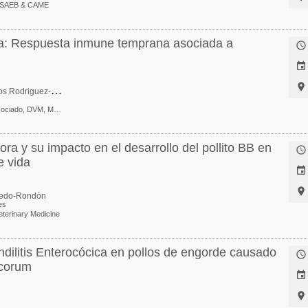
a SAEB & CAME
a: Respuesta inmune temprana asociada a



J
uan Carlos Rodriguez-Lecompte
Profesor Asociado, DVM, MSc, PhD
ra y su impacto en el desarrollo del pollito BB en

e vida


iedo-Rondón
es
eterinary Medicine
dilitis Enterocócica en pollos de engorde causado

ecorum

