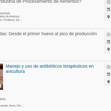
ndustria de Procesamiento de Alimentos?


renholz
idos de América

Investigación / Profesor, Departamento de Ciencia Avícola
as: Desde el primer huevo al pico de producción



Manejo y uso de antibióticos terapéuticos en

avicultura


érez
Asesor de Ventas de Ganado, Aves, Porcinos y Lácteos