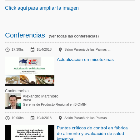
Click aquí para ampliar la imagen
Conferencias
(Ver todas las conferencias)



17:30hs
18/4/2018
Salón Paraná de las Palmas ...
Actualización en micotoxinas
Conferencista:
Alexandro Marchioro
Brasil
Gerente de Producto Regional en BIOMIN



10:00hs
19/4/2018
Salón Paraná de las Palmas ...
Puntos críticos de control en fábrica
de alimento y evaluación de salud
intestinal