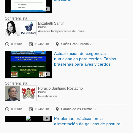
Conferencista:
Elizabeth Santin
Brasil
Asesora Independiente de Investigación, Desarrollo y Sostenibilidad y Co-fundadora de I See Inside Institute



09:00hs
19/4/2018
Salón Gran Paraná 2
Actualización de exigencias
nutricionales para cerdos: Tablas
brasileñas para aves y cerdos
Conferencista:
Horácio Santiago Rostagno
Brasil
Investigación



09:00hs
19/4/2018
Paraná de las Palmas C
Problemas prácticos en la
alimentación de gallinas de postura