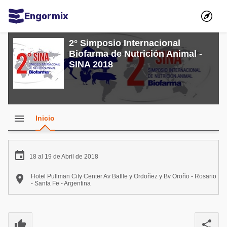
Engormix
Comunidades en español
2° Simposio Internacional
Biofarma de Nutrición Animal -
Agricultura
SINA 2018
Balanceados - Piensos
Avicultura
Ganadería
menu
Inicio
Lechería
Micotoxinas

18 al 19 de Abril de 2018
Porcicultura

Hotel Pullman City Center Av Batlle y Ordoñez y Bv Oroño - Rosario
- Santa Fe - Argentina
Mascotas
Comunidades en inglés
thumb_up
share