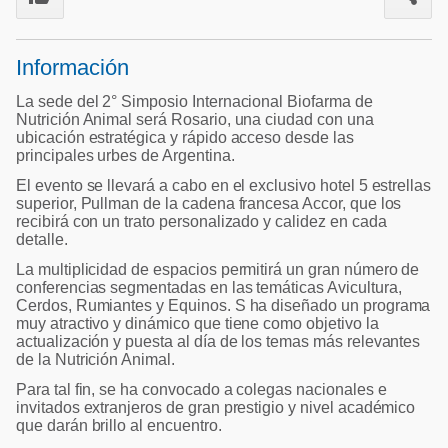
Acuacultura
Comunidades en portugués
Micotoxinas
Información
Micotoxinas
Avicultura
Avicultura
La sede del 2° Simposio Internacional Biofarma de
Porcicultura
Nutrición Animal será Rosario, una ciudad con una
Porcicultura
ubicación estratégica y rápido acceso desde las
Lechería
principales urbes de Argentina.
Ganadería
El evento se llevará a cabo en el exclusivo hotel 5 estrellas
Balanceados - Piensos
superior, Pullman de la cadena francesa Accor, que los
Lechería
recibirá con un trato personalizado y calidez en cada
detalle.
La multiplicidad de espacios permitirá un gran número de
conferencias segmentadas en las temáticas Avicultura,
Cerdos, Rumiantes y Equinos. S ha diseñado un programa
muy atractivo y dinámico que tiene como objetivo la
actualización y puesta al día de los temas más relevantes
de la Nutrición Animal.
Para tal fin, se ha convocado a colegas nacionales e
invitados extranjeros de gran prestigio y nivel académico
que darán brillo al encuentro.