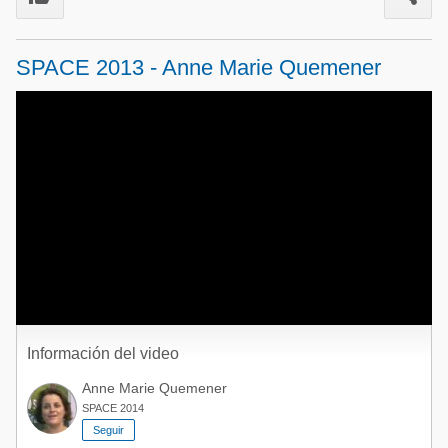
Acuacultura
Comunidades en portugués
Micotoxinas
SPACE 2013 - Anne Marie Quemener
Micotoxinas
Avicultura
Avicultura
Porcicultura
Porcicultura
Lechería
Ganadería
Balanceados - Piensos
Lechería
Información del video
Anne Marie Quemener
SPACE 2014
Seguir