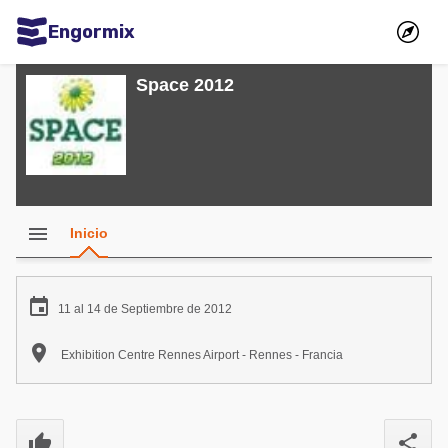
Engormix
Comunidades en español
Space 2012
Agricultura
Balanceados - Piensos
Avicultura
Ganadería
menu
Inicio
Lechería
Micotoxinas

11 al 14 de Septiembre de 2012
Porcicultura

Exhibition Centre Rennes Airport - Rennes - Francia
Mascotas
Comunidades en inglés
thumb_up
share