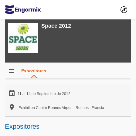
Engormix
Comunidades en español
Space 2012
Agricultura
Balanceados - Piensos
Avicultura
Ganadería
menu
Expositores
Lechería
Micotoxinas

11 al 14 de Septiembre de 2012
Porcicultura

Exhibition Centre Rennes Airport - Rennes - Francia
Mascotas
Comunidades en inglés
Expositores