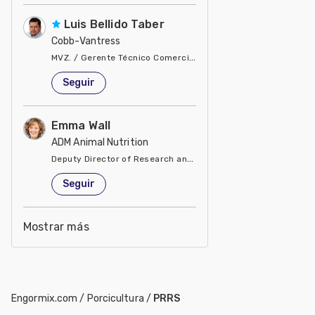
Luis Bellido Taber
Cobb-Vantress
MVZ. / Gerente Técnico Comercial del Pacto Andino
Estados Unidos de América
Seguir
Emma Wall
ADM Animal Nutrition
Deputy Director of Research and Development
Estados Unidos de América
Seguir
Mostrar más
Engormix.com
/
Porcicultura
/
PRRS