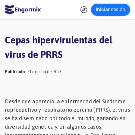
Engormix
Iniciar sesión
dades
ñol
Cepas hipervirulentas del
Agricultura
virus de PRRS
Balanceados
-
Publicado
:
21 de julio de 2023
Piensos
Avicultura
Ganadería
Desde que apareció la enfermedad del Síndrome
reproductivo y respiratorio porcino (PRRS), el virus
Lechería
se ha diseminado por todo el mundo, ganando en
Micotoxinas
diversidad genética y, en algunos casos,
Porcicultura