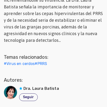
incrementándose su virulencia. La Dra. Laura
Mascotas
Batista señala la importancia de monitorear y
aprender sobre las cepas hipervirulentas del PRRS
dades
y de la necesidad seria de estabilizar o eliminar el
s
virus de las granjas porcinas, además de la
agresividad en nuevos signos clínicos y la nueva
dades
gués
tecnología para detectarlos...
Temas relacionados:
#
Virus en cerdos
#
PRRS
Autores:
Dra. Laura Batista
Seguir