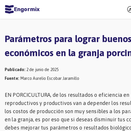
Engormix
dades
ñol
Parámetros para lograr buenos
Agricultura
económicos en la granja porci
Balanceados
-
Publicado
:
2 de junio de 2025
Piensos
Fuente
:
Marco Aurelio Escobar Jaramillo
Avicultura
EN PORCICULTURA, de los resultados o eficiencia en
Ganadería
reproductivos y productivos van a depender los res
Lechería
los costos de producción son muy sensibles a los pa
Micotoxinas
en la granja, es por eso que si deseas disminuir tus 
debes mejorar tus parámetros o resultados biológico
Porcicultura