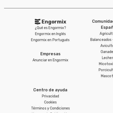
Engormix
Comunida
Españ
¿Qué es Engormix?
Agricul
Engormix en Inglés
Balanceados 
Engormix en Portugués
Avicult
Ganade
Empresas
Lecher
Anunciar en Engormix
Micotox
Porcicul
Mascot
Centro de ayuda
Privacidad
Cookies
Términos y Condiciones