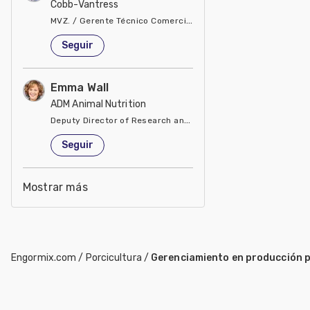
Cobb-Vantress
MVZ. / Gerente Técnico Comercial del Pacto Andino
Estados Unidos de América
Seguir
Emma Wall
ADM Animal Nutrition
Deputy Director of Research and Development
Estados Unidos de América
Seguir
Mostrar más
Engormix.com
/
Porcicultura
/
Gerenciamiento en producción 