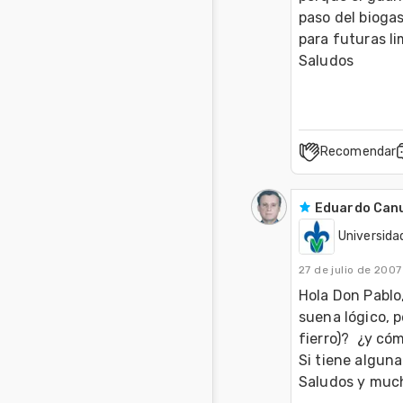
paso del biogas
para futuras li
Saludos
Recomendar
Eduardo Can
Universida
27 de julio de 2007
Hola Don Pablo,
suena lógico, 
fierro)?  ¿y có
Si tiene alguna
Saludos y much