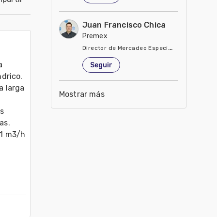
Juan Francisco Chica
Premex
Director de Mercadeo Especialidades
Estados Unidos de América
 
Seguir
rico.  
 larga 
Mostrar más
s 
s.

1 m3/h 