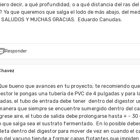
ero decir, a qué profundidad, o a qué distancia del ras del 
? Ya que queremos que salga el lodo de más abajo, del medi
?  SALUDOS Y MUCHAS GRACIAS.  Eduardo Canudas.
Responder
Chavez
Que bueno que avances en tu proyecto, te recomiendo que 
estor le pongas una tubería de PVC de 4 pulgadas y para la 
adas, el tubo de entrada debe tener  dentro del digestor u
l manera que siempre se encuentre sumergido dentro del cal
grese aire, el tubo de salida debe prolongarse hasta + - 30 
o que salga sea el sustrato fermentado.  En lo posible debes
leta dentro del digestor para mover de vez en cuando el ca
o del vacuno tiende a formar capas flotantes que impiden e