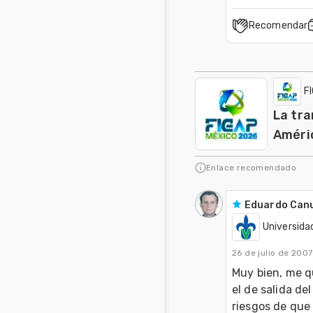
Recomendar
F
La tra
Améric
Enlace recomendado
Eduardo Can
Universida
26 de julio de 2007
Muy bien, me qu
el de salida de
riesgos de que