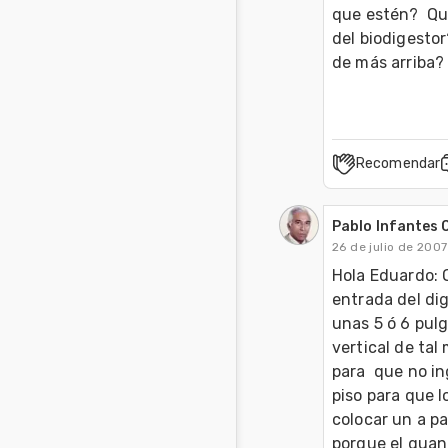
que estén?  Qui
del biodigestor
de más arriba
Recomendar
Pablo Infantes 
26 de julio de 2007
Hola Eduardo: 
entrada del dig
unas 5 ó 6 pulg
vertical de ta
para  que no in
piso para que l
colocar un a pa
porque el guan