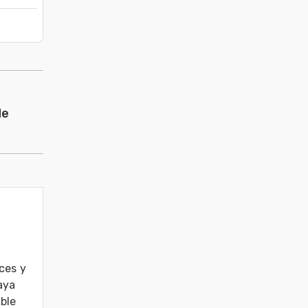
de
es y 
ya 
le 