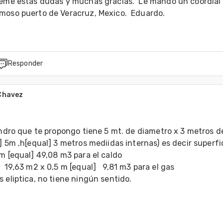
reme estas dudas y muchas gracias.  Le mando un coordial 
moso puerto de Veracruz, Mexico.  Eduardo.
Responder
Chavez
7
indro que te propongo tiene 5 mt. de diametro x 3 metros de
] 5m ,h[equal] 3 metros mediidas internas) es decir superfic
m [equal] 49,08 m3 para el caldo

gas  

 eliptica, no tiene ningún sentido.
