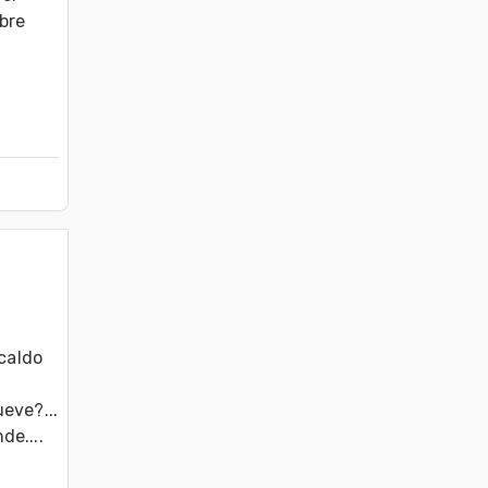
bre 
caldo 
ve?...  
....  