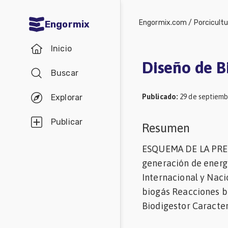
Engormix.com
/
Porcicult
Engormix
Comunidades
Inicio
en español
Diseño de B
Buscar
Agricultura
Balanceados
Publicado
:
29 de septiemb
Explorar
-
Publicar
Resumen
Piensos
ESQUEMA DE LA PRES
Avicultura
generación de energí
Ganadería
Internacional y Naci
Lechería
biogás Reacciones b
Micotoxinas
Biodigestor Caracter
Porcicultura