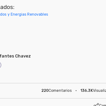
nados:
rdos y Energias Renovables
nfantes Chavez
220
Comentarios
·
136.3K
Visuali
Com