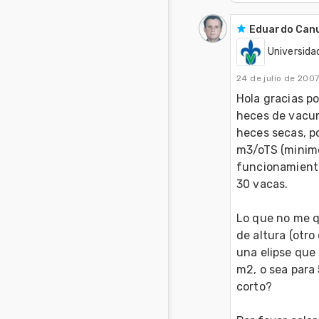
Eduardo Can
Universida
24 de julio de 200
Hola gracias po
heces de vacuno
heces secas, po
m3/oTS (minimo
funcionamiento
30 vacas.

Lo que no me q
de altura (otro
una elipse que 
m2, o sea para 
corto?
