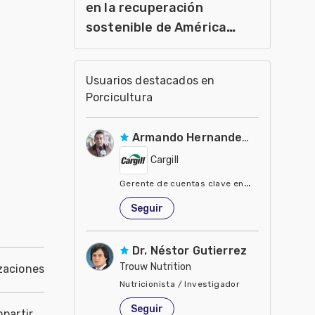
en la recuperación
sostenible de América
Latina y el Caribe
Usuarios destacados en
Porcicultura
Armando Hernandez Silva
Cargill
Gerente de cuentas clave en Cargill
Estados Unidos de América
Seguir
Dr. Néstor Gutierrez
Trouw Nutrition
zaciones
Nutricionista / Investigador
Estados Unidos de América
Seguir
partir