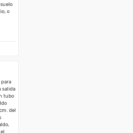
suelo 
o, o 
para 
salida 
n tubo 
do 
cm. del 
 
ldo, 
l 