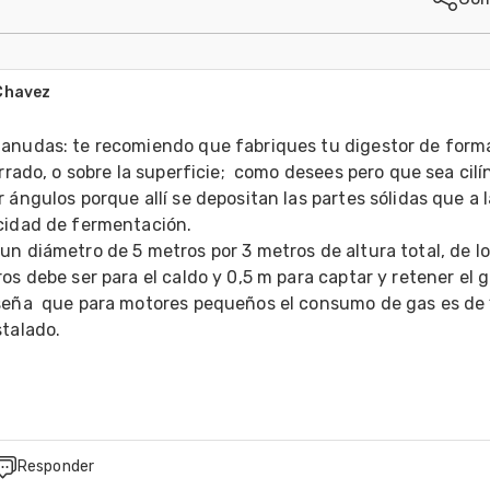
Chavez
7
anudas: te recomiendo que fabriques tu digestor de forma
rrado, o sobre la superficie;  como desees pero que sea cilínd
 ángulos porque allí se depositan las partes sólidas que a la
cidad de fermentación.

n diámetro de 5 metros por 3 metros de altura total, de lo
os debe ser para el caldo y 0,5 m para captar y retener el ga
seña  que para motores pequeños el consumo de gas es de 
talado.

Responder