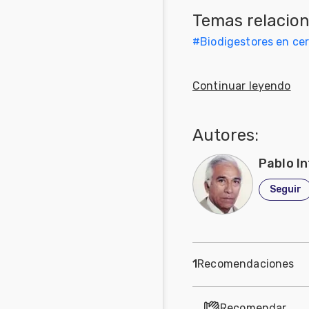
Temas relacio
Mascotas
#
Biodigestores en ce
Comunidades
en inglés
Continuar leyendo
Comunidades
en portugués
Autores:
Pablo I
Seguir
1
Recomendaciones
Recomendar