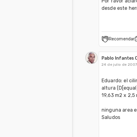
Por favor acla
desde este her
Recomendar
Pablo Infantes 
24 de julio de 200
Eduardo: el cil
altura (D[equal
19,63 m2 x 2,5 
                              19,63 m2 x 0,5 m [equal]   9,81 m3 para el 
ninguna area es