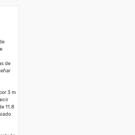
de 
e 
s de 
eñar 
or 3 m 
cir 
e 11.8 
iado 