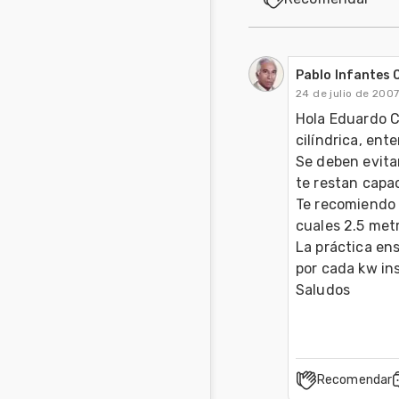
Pablo Infantes 
24 de julio de 200
Hola Eduardo C
cilíndrica, ente
Se deben evitar
te restan capa
Te recomiendo u
cuales 2.5 metr
La práctica en
por cada kw ins
Saludos
Recomendar