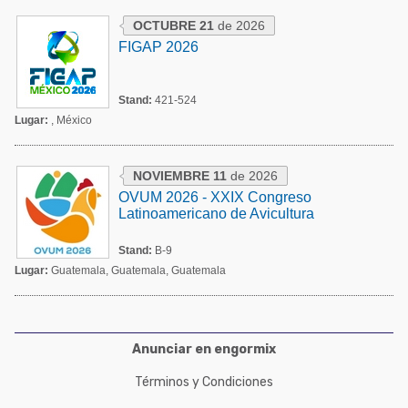
Acuacultura
Comunidades en portugués
OCTUBRE 21
de 2026
Micotoxinas
FIGAP 2026
Micotoxinas
Avicultura
Avicultura
Stand:
421-524
Porcicultura
Lugar:
, México
Porcicultura
Lechería
Ganadería
Balanceados - Piensos
NOVIEMBRE 11
de 2026
Lechería
OVUM 2026 - XXIX Congreso
Latinoamericano de Avicultura
Stand:
B-9
Lugar:
Guatemala, Guatemala, Guatemala
Anunciar en engormix
Términos y Condiciones