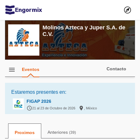
Engormix
Comunidades en español
Molinos Azteca y Juper S.A. de
C.V.
Agricultura
Balanceados - Piensos
Avicultura
menu
Ganadería
Contacto
Eventos
Lechería
Micotoxinas
Estaremos presentes en:
FIGAP 2026
Porcicultura


21 al 23 de Octubre de 2026
, México
Mascotas
Comunidades en inglés
Anteriores
Proximos
(39)