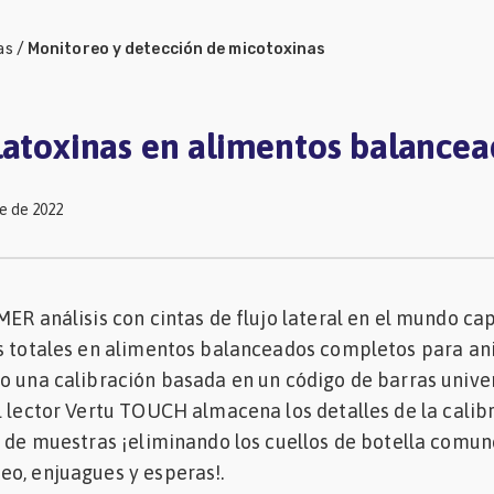
as
/
Monitoreo y detección de micotoxinas
latoxinas en alimentos balancea
e de 2022
MER análisis con cintas de flujo lateral en el mundo ca
as totales en alimentos balanceados completos para a
o una calibración basada en un código de barras univer
l lector Vertu TOUCH almacena los detalles de la calib
s de muestras ¡eliminando los cuellos de botella comun
eo, enjuagues y esperas!.