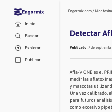
Engormix.com
/
Micotoxin
Engormix
Comunidades
Inicio
en español
Detectar Af
Buscar
Agricultura
Balanceados
Publicado
:
7 de septiembr
Explorar
-
Publicar
Piensos
Afla-V ONE es el PRI
Avicultura
medir las aflatoxin
Ganadería
y mascotas utilizand
Lechería
Una vez calibrado, e
para futuros análisi
Micotoxinas
como excesivo pipet
Porcicultura