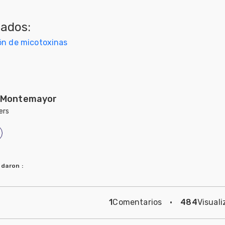
nados:
ón de micotoxinas
 Montemayor
ers
ndaron
:
1
Comentarios
·
484
Visuali