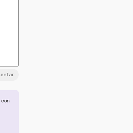
entar
r con