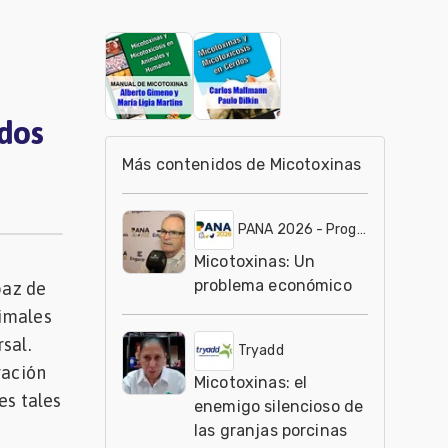
dos
Más contenidos de Micotoxinas
PANA 2026 - Programa intensivo y avanzado de alta gerencia en alimentación y nutrición aviar
Micotoxinas: Un
problema económico
paz de
nimales
sal.
Tryadd
ración
Micotoxinas: el
es tales
enemigo silencioso de
las granjas porcinas