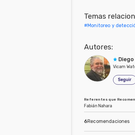
Mascotas
Temas relacio
Comunidades
#
Monitoreo y detecci
en inglés
Comunidades
Autores:
en portugués
Diego
Vicam Wat
Seguir
Referentes que Recome
Fabián Nahara
6
Recomendaciones