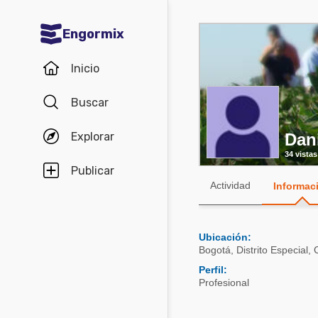
Engormix
Comunidades en español
Inicio
Agricultura
Buscar
Balanceados - Piensos
Explorar
Dan
Avicultura
34 vistas
Ganadería
Publicar
Actividad
Informac
Lechería
Micotoxinas
Ubicación:
Porcicultura
Bogotá
,
Distrito Especial
,
Mascotas
Perfil:
Profesional
Comunidades en inglés