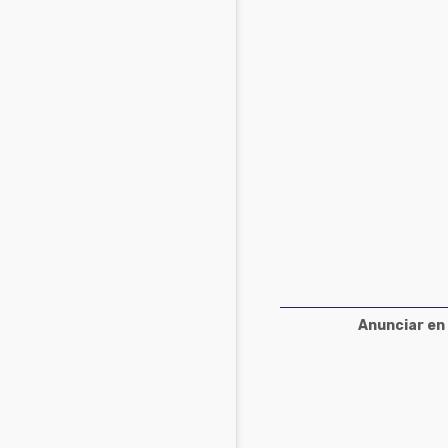
Acuacultura
Comunidades en portugués
Micotoxinas
Micotoxinas
Avicultura
Avicultura
Porcicultura
Porcicultura
Lechería
Ganadería
Balanceados - Piensos
Lechería
Anunciar en