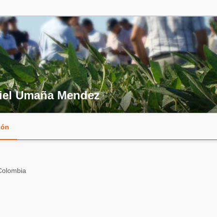
iel Umaña Mendez
ión
Colombia