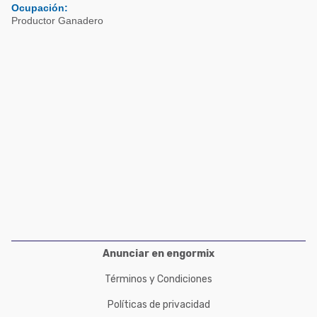
Acuacultura
Ocupación:
Comunidades en portugués
Productor Ganadero
Micotoxinas
Micotoxinas
Avicultura
Avicultura
Porcicultura
Porcicultura
Lechería
Ganadería
Balanceados - Piensos
Lechería
Anunciar en engormix
Términos y Condiciones
Políticas de privacidad