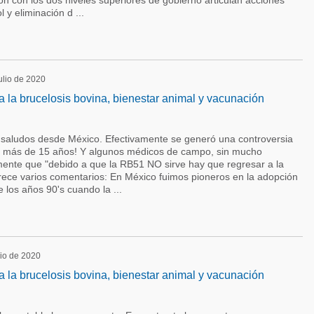
n con los dos niveles superiores de gobierno articulan acciones
 y eliminación d ...
julio de 2020
ra la brucelosis bovina, bienestar animal y vacunación
saludos desde México. Efectivamente se generó una controversia
e más de 15 años! Y algunos médicos de campo, sin mucho
ente que "debido a que la RB51 NO sirve hay que regresar a la
erece varios comentarios: En México fuimos pioneros en la adopción
los años 90's cuando la ...
lio de 2020
ra la brucelosis bovina, bienestar animal y vacunación