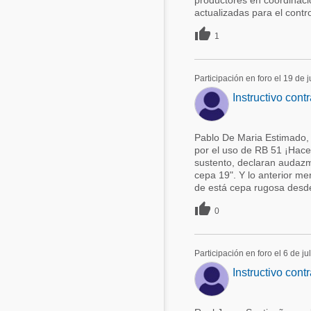
productores en coordinació
actualizadas para el control

1
Participación en foro el 19 de 
Instructivo cont
Pablo De Maria Estimado, 
por el uso de RB 51 ¡Hac
sustento, declaran audazm
cepa 19". Y lo anterior m
de está cepa rugosa desde 

0
Participación en foro el 6 de ju
Instructivo cont