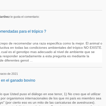
Martínez
le gusta el comentario:
mendadas para el trópico ?
crepo de recomendar una raza especifica como la mejor. El animal o
ductiva en todas las condiciones ambientales del trópico NO EXISTE.
...cual es el genotipo mas adecuado al nivel de ambiente que se
a responder acertadamente a esta pregunta es mediante la
e diferentes genot ...
 marzo de 2021
 en el ganado bovino
o que Usted puso el diálogo en ese tenor, 1) No creo que el utilizar
por organismos internacionales de los que mi país es miembro sea
o" (por cierto eso es un mito de las caricaturas de avestruces).