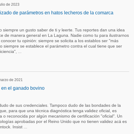
julio de 2023
izado de parámetros en hatos lecheros de la comarca
 siempre un gusto saber de ti y leerte. Tus reportes dan una idea
ce de manera general en La Laguna. Nadie como tu para ilustrarnos
conocer tu opinión: siempre se solicita a los establos ser "más
no siempre se establece el parámetro contra el cual tiene que ser
iencia", ...
 marzo de 2021
 en el ganado bovino
 dudo de sus credenciales. Tampoco dudo de las bondades de la
que, para que una técnica diagnóstica tenga validez oficial, es
 o reconocida por algún mecanismo de certificación "oficial". Un
ologías aprobadas por el Reino Unido que no tienen validez acá es
tock. Insist ...