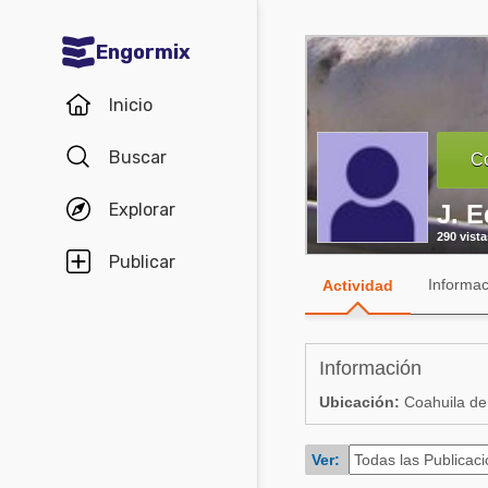
Engormix
Comunidades en español
Inicio
Agricultura
Buscar
Co
Balanceados - Piensos
Explorar
J. 
Avicultura
290 vista
Ganadería
Publicar
Informac
Actividad
Lechería
Micotoxinas
Información
Porcicultura
Ubicación:
Coahuila de
Mascotas
Ver:
Comunidades en inglés