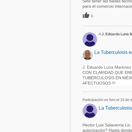
Sino tener las bases técn
para el comercio internacio

0
A
J. Eduardo Luna 
La Tuberculosis e
J. Eduardo Luna Martí
CON CLARIDAD QUE ERE
TUBERCULOSIS EN MÉXI
AFECTUOSOS !!!
Participación en foro el 10 de
La Tuberculosis
Hector Luis Salaverria Lic
autorización? Hasta donde