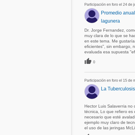
Participación en foro el 24 de 
Acuacultura
Comunidades en portugués
Promedio anual
Micotoxinas
lagunera
Micotoxinas
Avicultura
Dr. Jorge Fernandez, como
Avicultura
muy clara de lo que se ha
Porcicultura
en este tema. Me gustaría 
Porcicultura
eficientes", sin embargo, 
Lechería
evaluada esa supuesta "efic
Ganadería

Balanceados - Piensos
0
Lechería
Participación en foro el 15 de
La Tuberculosis
Hector Luis Salaverria no
técnica, Lo que refiero es 
necesario que esté avalada
ejemplo muy claro de tecn
el uso de las jeringas McLin