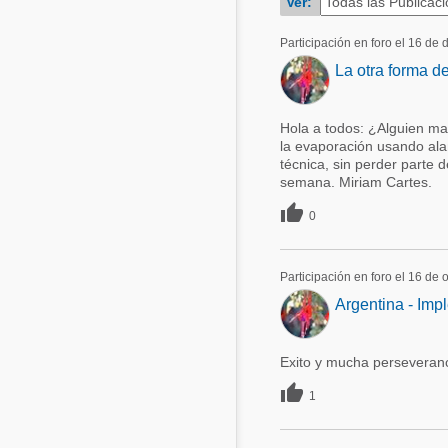
Ver:
Acuacultura
Comunidades en portugués
Participación en foro el 16 de
Micotoxinas
La otra forma de
Micotoxinas
Avicultura
Avicultura
Hola a todos: ¿Alguien ma
Porcicultura
la evaporación usando ala
Porcicultura
técnica, sin perder parte 
Lechería
semana. Miriam Cartes.
Ganadería
Balanceados - Piensos

0
Lechería
Participación en foro el 16 de
Argentina - Imp
Exito y mucha perseveranc

1