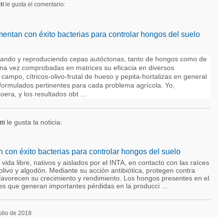
ti
le gusta el comentario:
mentan con éxito bacterias para controlar hongos del suelo
lando y reproduciendo cepas autóctonas, tanto de hongos como de
 una vez comprobadas en matrices su eficacia en diversos
ampo, cítricos-olivo-frutal de hueso y pepita-hortalizas en general
 formulados pertinentes para cada problema agrícola. Yo,
era, y los resultados obt ...
le gusta la noticia:
ti
 con éxito bacterias para controlar hongos del suelo
ida libre, nativos y aislados por el INTA, en contacto con las raíces
 olivo y algodón. Mediante su acción antibiótica, protegen contra
favorecen su crecimiento y rendimiento. Los hongos presentes en el
 que generan importantes pérdidas en la producci ...
julio de 2018