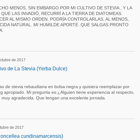
HO MENOS, SIN EMBARGO POR MI CULTIVO DE STEVIA , Y LA
QUE LAS INVADIÓ, RECURRÍ A LA TIERRA DE DIATOMEAS.
CER AL MISMO ORDEN, PODRÍA CONTROLARLAS, AL MENOS,
ICIDA NATURAL. MI HUMILDE APORTE. QUE SALGAS PRONTO
A.
octubre de 2017
ivo de La Stevia (Yerba Dulce)
tas de stevia rebaudiana en bolsa negra y quisiera reemplazar por
g apropiado. Mi pregunta es:¿Alguien tiene experiencia al respecto,
, muy agradecida. Que tengan una excelente jornada.
ctubre de 2017
concellea cundinamarcensis)