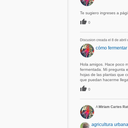
Te sugiero ingreses a pági

0
Discusion creada el 8 de abril
cómo fermentar 
Hola amigos. Hace poco me
fermentada. Mi pregunta e
hojas de las plantas que c
que puedan hacerme llegar

0
A
Miriam Cartes Rat
agricultura urban