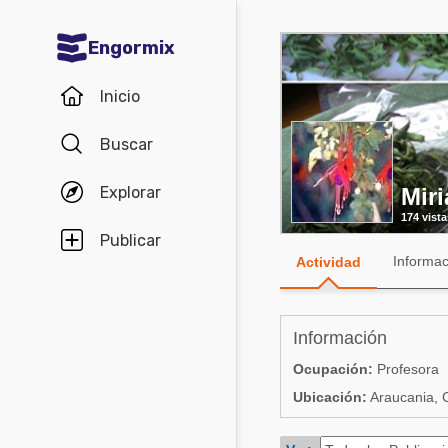
Engormix
Comunidades en español
Inicio
Agricultura
Buscar
Balanceados - Piensos
Explorar
Miri
Avicultura
174 vista
Ganadería
Publicar
Informac
Actividad
Lechería
Micotoxinas
Información
Porcicultura
Ocupación:
Profesora
Mascotas
Ubicación:
Araucania, C
Comunidades en inglés