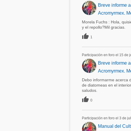
Breve informe a
Acromyrmex. Me
Morela Fuchs : Hola, quisi
y el repollo?Mil gracias.

1
Participación en foro el 15 de 
Breve informe a
Acromyrmex. Me
Debo informarme acerca de
de diatomeas en el interio
saludos.

0
Participación en foro el 3 de ju
Manual del Cult