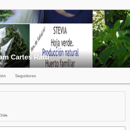
am Cartes Ratti
s
ión
Seguidores
hile