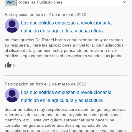
Ver:
Acuacultura
Comunidades en portugués
Micotoxinas
Participación en foro el 2 de marzo de 2012
Micotoxinas
Los nucleótidos empiezan a revolucionar la
Avicultura
Avicultura
nutrición en la agricultura y acuacultura
Porcicultura
muchas gracias Dr. Rafael horna como siempre muy aceratada
Porcicultura
Lechería
su respuesta . haré las aplicaciones a nivel foliar de nucleotidos +
el silicato de k. y tambien estoy pensando en realizar a nivel
Ganadería
Balanceados - Piensos
edafico luego comentare mis observaciones saludos luis jumbo
Lechería

0
Participación en foro el 1 de marzo de 2012
Los nucleótidos empiezan a revolucionar la
nutrición en la agricultura y acuacultura
doctor un saludo muy respetuoso para usted. tengo muy buenas
referencias de su persona, de su trayectoria como profesional,
cientifico, etc... esta vez quiero aprovechar para hacer una
consulta me gustaria saber una dosis apropiada de los
nucleotidos para aplicar en cultivo banano organico ya sea como