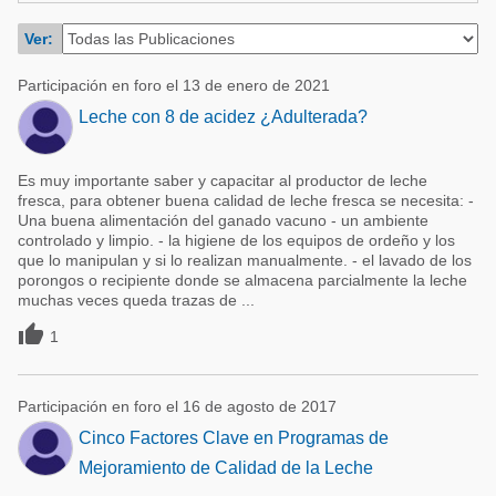
Acuacultura
Comunidades en portugués
Ver:
Micotoxinas
Micotoxinas
Participación en foro el 13 de enero de 2021
Avicultura
Avicultura
Leche con 8 de acidez ¿Adulterada?
Porcicultura
Porcicultura
Lechería
Es muy importante saber y capacitar al productor de leche
Ganadería
fresca, para obtener buena calidad de leche fresca se necesita: -
Balanceados - Piensos
Una buena alimentación del ganado vacuno - un ambiente
Lechería
controlado y limpio. - la higiene de los equipos de ordeño y los
que lo manipulan y si lo realizan manualmente. - el lavado de los
porongos o recipiente donde se almacena parcialmente la leche
muchas veces queda trazas de ...

1
Participación en foro el 16 de agosto de 2017
Cinco Factores Clave en Programas de
Mejoramiento de Calidad de la Leche