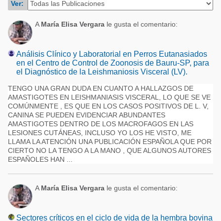
Ver:
Acuacultura
Comunidades en portugués
Micotoxinas
A
María Elisa Vergara
le gusta el comentario:
Micotoxinas
Avicultura
Avicultura
Análisis Clínico y Laboratorial en Perros Eutanasiados
Porcicultura
en el Centro de Control de Zoonosis de Bauru-SP, para
Porcicultura
el Diagnóstico de la Leishmaniosis Visceral (LV).
Lechería
Ganadería
TENGO UNA GRAN DUDA EN CUANTO A HALLAZGOS DE
Balanceados - Piensos
AMASTIGOTES EN LEISHMANIASIS VISCERAL, LO QUE SE VE
Lechería
COMÚNMENTE , ES QUE EN LOS CASOS POSITIVOS DE L. V,
CANINA SE PUEDEN EVIDENCIAR ABUNDANTES
AMASTIGOTES DENTRO DE LOS MACROFAGOS EN LAS
LESIONES CUTÁNEAS, INCLUSO YO LOS HE VISTO, ME
LLAMA LA ATENCIÓN UNA PUBLICACIÓN ESPAÑOLA QUE POR
CIERTO NO LA TENGO A LA MANO , QUE ALGUNOS AUTORES
ESPAÑOLES HAN ...
A
María Elisa Vergara
le gusta el comentario:
Sectores críticos en el ciclo de vida de la hembra bovina