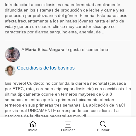
IntroducciónLa coccidiosis es una enfermedad ampliamente
difundida en los sistemas de producción de leche y carne y es
producida por protozoarios del género Eimeria. Esta parasitosis
afecta frecuentemente a los animales jóvenes hasta el año de
vida y genera un cuadro clínico muy característico que se
caracteriza por diarrea sanguinolenta, anemia, de ...
A
María Elisa Vergara
le gusta el comentario:
Coccidiosis de los bovinos
luis reverol Cuidado: no confunda la diarrea neonatal (causada
por ETEC, rota, corona o criptosporidiosis etc) con coccidiosis. La
última típicamente ocurre en terneros mayores de 6 a 8
semanas, mientras que las primeras típicamente afectan
terneros en sus primeras tres semanas. La aplicación de NaCl
por vía oral UNICAMENTE corresponde con coccidiosis. La
patología de la diarrea neonatal es muy di ...
Inicio
Publicar
Buscar
A
María Elisa Vergara
le gusta el comentario: