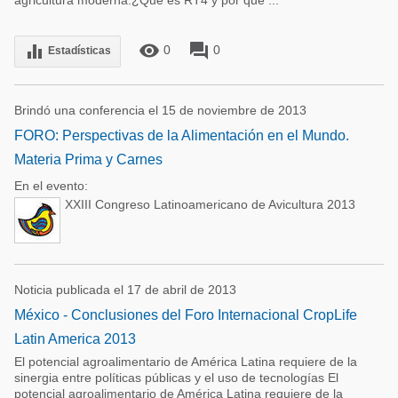
agricultura moderna.¿Qué es RT4 y por qué ...
remove_red_eye
forum
equalizer
0
0
Estadísticas
Brindó una conferencia el 15 de noviembre de 2013
FORO: Perspectivas de la Alimentación en el Mundo.
Materia Prima y Carnes
En el evento:
XXIII Congreso Latinoamericano de Avicultura 2013
Noticia publicada el 17 de abril de 2013
México - Conclusiones del Foro Internacional CropLife
Latin America 2013
El potencial agroalimentario de América Latina requiere de la
sinergia entre políticas públicas y el uso de tecnologías El
potencial agroalimentario de América Latina requiere de la