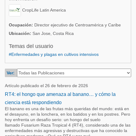
Acuacultura
Comunidades en portugués
CropLife Latin America
Micotoxinas
Micotoxinas
Avicultura
Ocupación:
Director ejecutivo de Centroamérica y Caribe
Avicultura
Ubicación:
San Jose, Costa Rica
Porcicultura
Porcicultura
Temas del usuario
Lechería
Ganadería
#Enfermedades y plagas en cultivos intensivos
Balanceados - Piensos
Lechería
Ver:
Artículo publicado el 26 de febrero de 2026
RT4: el hongo que amenaza al banano… y cómo la
ciencia está respondiendo
El banano es una de las frutas más queridas del mundo: está en
el desayuno, en la lonchera, en los batidos y en los postres. Pero
hoy enfrenta un desafío serio: un hongo del suelo
llamado Fusarium Raza Tropical 4 (RT4), considerado una de las
enfermedades más agresivas y destructivas que ha conocido la