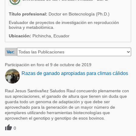
Acuacultura
Comunidades en portugués
Micotoxinas
Título profesional:
Doctor en Biotecnología (Ph.D.)
Micotoxinas
Evaluador de proyectos de investigación en reproducción
Avicultura
bovina y metabolómica.
Avicultura
Porcicultura
Ubicación:
Pichincha, Ecuador
Porcicultura
Lechería
Ver:
Ganadería
Balanceados - Piensos
Lechería
Participación en foro el 9 de octubre de 2019
Razas de ganado apropiadas para climas cálidos
Raul Jesus Santivañez Saludos Raul concuerdo plenamente con
sus apreciaciones, el ganado de altura que tienen sin duda que
guarda todo un genoma de adaptación y que debe ser
aprovechado para la generación de un mayor número de
ejemplares utilizando herramientas biotecnologías que
aprovechen el genotipo y genotipo de esos bovinos.

0