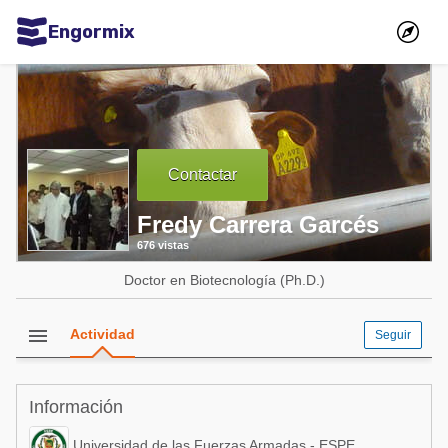
Engormix
Comunidades en español
Agricultura
Balanceados - Piensos
Contactar
Avicultura
Fredy Carrera Garcés
Ganadería
676 vistas
Lechería
Doctor en Biotecnología (Ph.D.)
Micotoxinas
Porcicultura
menu
Actividad
Seguir
Mascotas
Información
Comunidades en inglés
Universidad de las Fuerzas Armadas - ESPE