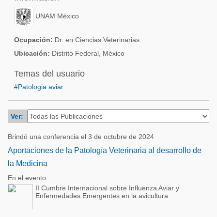
Acuacultura
Comunidades en portugués
UNAM México
Micotoxinas
Micotoxinas
Avicultura
Ocupación:
Dr. en Ciencias Veterinarias
Avicultura
Ubicación:
Distrito Federal, México
Porcicultura
Porcicultura
Temas del usuario
Lechería
Ganadería
#Patologia aviar
Balanceados - Piensos
Lechería
Ver:
Brindó una conferencia el 3 de octubre de 2024
Aportaciones de la Patología Veterinaria al desarrollo de
la Medicina
En el evento:
II Cumbre Internacional sobre Influenza Aviar y
Enfermedades Emergentes en la avicultura