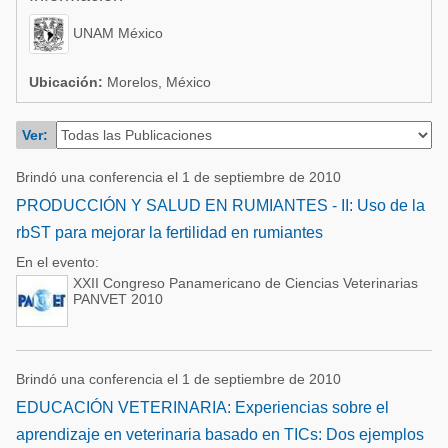
Acuacultura
Comunidades en portugués
UNAM México
Micotoxinas
Micotoxinas
Avicultura
Ubicación:
Morelos, México
Avicultura
Porcicultura
Ver:
Porcicultura
Lechería
Ganadería
Brindó una conferencia el 1 de septiembre de 2010
Balanceados - Piensos
PRODUCCIÓN Y SALUD EN RUMIANTES - II: Uso de la
Lechería
rbST para mejorar la fertilidad en rumiantes
En el evento:
XXII Congreso Panamericano de Ciencias Veterinarias
PANVET 2010
Brindó una conferencia el 1 de septiembre de 2010
EDUCACIÓN VETERINARIA: Experiencias sobre el
aprendizaje en veterinaria basado en TICs: Dos ejemplos