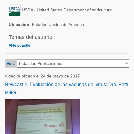
Acuacultura
Comunidades en portugués
USDA - United States Department of Agriculture
Micotoxinas
Micotoxinas
Avicultura
Ubicación:
Estados Unidos de América
Avicultura
Porcicultura
Temas del usuario
Porcicultura
#Newcastle
Lechería
Ganadería
Balanceados - Piensos
Lechería
Ver:
Video publicado el 24 de mayo de 2017
Newcastle, Evaluación de las vacunas del virus: Dra. Patti
Miller