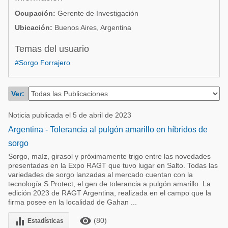
Acuacultura
Comunidades en portugués
Ocupación:
Gerente de Investigación
Micotoxinas
Ubicación:
Buenos Aires, Argentina
Micotoxinas
Avicultura
Temas del usuario
Avicultura
Porcicultura
#Sorgo Forrajero
Porcicultura
Lechería
Ganadería
Ver:
Balanceados - Piensos
Lechería
Noticia publicada el 5 de abril de 2023
Argentina - Tolerancia al pulgón amarillo en híbridos de
sorgo
Sorgo, maíz, girasol y próximamente trigo entre las novedades
presentadas en la Expo RAGT que tuvo lugar en Salto. Todas las
variedades de sorgo lanzadas al mercado cuentan con la
tecnología S Protect, el gen de tolerancia a pulgón amarillo. La
edición 2023 de RAGT Argentina, realizada en el campo que la
firma posee en la localidad de Gahan ...
remove_red_eye
equalizer
(80)
Estadísticas