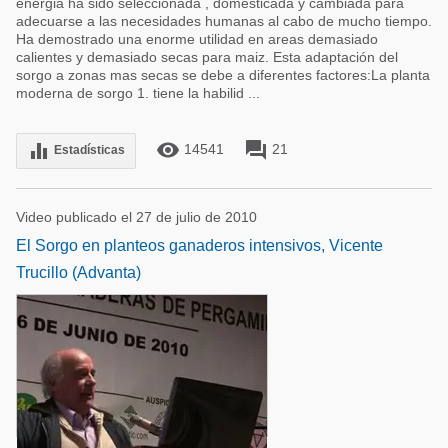
energia ha sido seleccionada , domesticada y cambiada para
adecuarse a las necesidades humanas al cabo de mucho tiempo.
Ha demostrado una enorme utilidad en areas demasiado
calientes y demasiado secas para maiz. Esta adaptación del
sorgo a zonas mas secas se debe a diferentes factores:La planta
moderna de sorgo 1. tiene la habilid ...
remove_red_eye
forum
equalizer
14541
21
Estadísticas
Video publicado el 27 de julio de 2010
El Sorgo en planteos ganaderos intensivos, Vicente
Trucillo (Advanta)