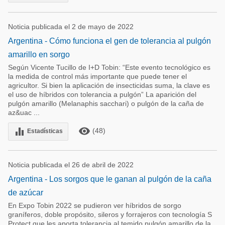
Noticia publicada el 2 de mayo de 2022
Argentina - Cómo funciona el gen de tolerancia al pulgón
amarillo en sorgo
Según Vicente Tucillo de I+D Tobin: “Este evento tecnológico es
la medida de control más importante que puede tener el
agricultor. Si bien la aplicación de insecticidas suma, la clave es
el uso de híbridos con tolerancia a pulgón” La aparición del
pulgón amarillo (Melanaphis sacchari) o pulgón de la caña de
az&uac ...
remove_red_eye
equalizer
(48)
Estadísticas
Noticia publicada el 26 de abril de 2022
Argentina - Los sorgos que le ganan al pulgón de la caña
de azúcar
En Expo Tobin 2022 se pudieron ver híbridos de sorgo
graníferos, doble propósito, sileros y forrajeros con tecnología S
Protect que les aporta tolerancia al temido pulgón amarillo de la